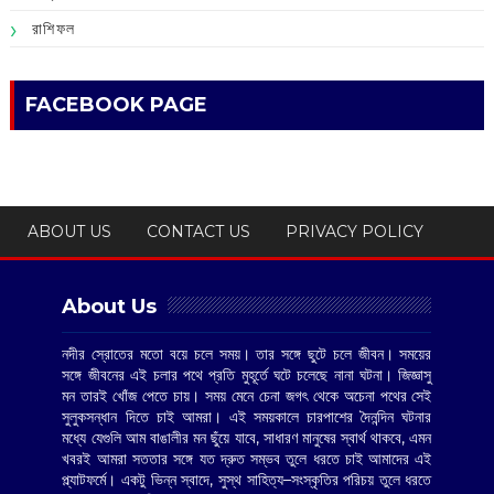
রাশিফল
FACEBOOK PAGE
ABOUT US
CONTACT US
PRIVACY POLICY
About Us
নদীর স্রোতের মতো বয়ে চলে সময়। তার সঙ্গে ছুটে চলে জীবন। সময়ের
সঙ্গে জীবনের এই চলার পথে প্রতি মুহূর্তে ঘটে চলেছে নানা ঘটনা। জিজ্ঞাসু
মন তারই খোঁজ পেতে চায়। সময় মেনে চেনা জগৎ থেকে অচেনা পথের সেই
সুলুকসন্ধান দিতে চাই আমরা। এই সময়কালে চারপাশের দৈনন্দিন ঘটনার
মধ্যে যেগুলি আম বাঙালীর মন ছুঁয়ে যাবে, সাধারণ মানুষের স্বার্থ থাকবে, এমন
খবরই আমরা সততার সঙ্গে যত দ্রুত সম্ভব তুলে ধরতে চাই আমাদের এই
প্ল্যাটফর্মে। একটু ভিন্ন স্বাদে, সুস্থ সাহিত্য–সংস্কৃতির পরিচয় তুলে ধরতে