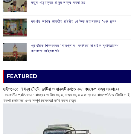
নতুন পাঠ্যক্রম চালুর লক্ষ্য সরকারের
বনগাঁয় অখিল ভারতীয় রাষ্ট্রীয় শৈক্ষিক মহাসঙ্ঘের ‘গুরু বন্দন’
প্রাথমিক শিক্ষকদের ‘সারপ্লাস’ বদলিতে সাময়িক স্থগিতাদেশ
কলকাতা হাইকোর্টের
FEATURED
হাইওয়েতে নিষিদ্ধ টোটো: দুর্ঘটনা ও যানজট রুখতে কড়া পদক্ষেপ রাজ্য সরকারের
সমকালীন প্রতিবেদন : রাজ্যের জাতীয় সড়ক, রাজ্য সড়ক এবং প্রধান রাস্তাগুলিতে টোটো ও ই-
রিকশা চলাচলের ওপর সম্পূর্ণ নিষেধাজ্ঞা জারি করল রাজ্য...