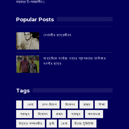
দায়বদ্ধ ই–সমকালীন।
Popular Posts
‌নেতাজীর ছাত্রজীবন
মাধ্যমিকে সর্বোচ্চ নম্বর প্রাপকদের তালিকায়
বনগাঁর ছাত্র
Tags
‌ খেলা
‌ দেশ-বিদেশ
‌ বিনোদন
‌ রাজ্য
‌ শিক্ষা
‌ স্বাস্থ্য
‌ বিনোদন
‌ রাজ্য
‌ স্বাস্থ্য
আবহাওয়া
উত্তর সম্পাদকীয়
কৃষি
খেলা
দিনের টুকিটাকি