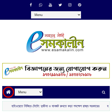
াইওয়েতে নিষিদ্ধ টোটো: দুর্ঘটনা ও যানজট রুখতে কড়া পদক্ষেপ রাজ্য সরকারের
হালিশহরে মমতার 