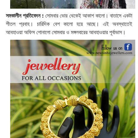
সমকালীন প্রতিবেদন :
সোমবার ভোর থেকেই আকাশ কালো। বাতাসে একটা
শীতল প্রবাহ। চারিদিক বেশ কালো হয়ে আছে। এই অবস্থাতেই
আবহাওয়া অফিস শোনালো সোমবার ও মঙ্গলবারের আবহাওয়ার পূর্বাভাস।