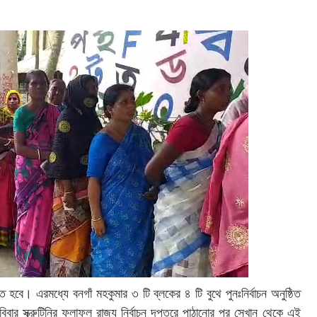
ঠিত হবে। এরমধ্যে বনগাঁ মহকুমার ৩ টি ব্লকের ৪ টি বুথে পুনঃনির্বাচন অনুষ্ঠিত
রবিবার স্ক্রুটিনির ফলাফল রাজ্য নির্বাচন দপ্তরে পাঠানোর পর সেখান থেকে এই