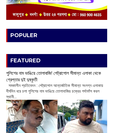
POPULER
FEATURED
পুলিশের নাম ভাঙিয়ে তোলাবাজি! পেট্রাপোল সীমান্ত এলাকা থেকে
গ্রেপ্তার দুই দুষ্কৃতী
সমকালীন প্রতিবেদন : পেট্রাপোল আন্তর্জাতিক সীমান্ত সংলগ্ন এলাকায়
দীর্ঘদিন ধরে চলা পুলিশের নাম ভাঙিয়ে তোলাবাজির চক্রের পর্দাফাঁস করল
স্থানী...