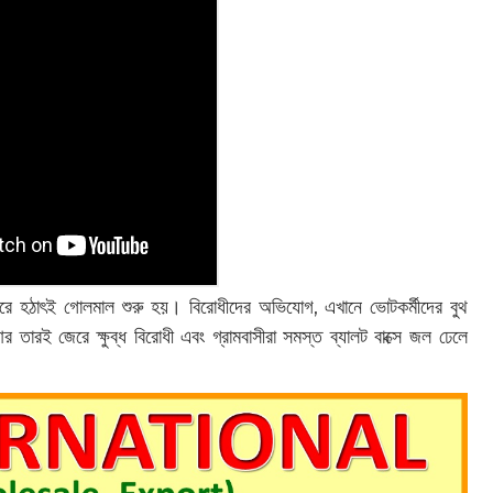
রে হঠাৎই গোলমাল শুরু হয়। বিরোধীদের অভিযোগ, এখানে ভোটকর্মীদের বুথ
 তারই জেরে ক্ষুব্ধ বিরোধী এবং গ্রামবাসীরা সমস্ত ব্যালট বাক্সে জল ঢেলে