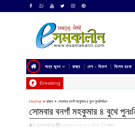
অন্য ভুবন
রাজ্য
দেশ - বিদেশ
বিশেষ রচনা
Breaking
Home
রাজ্য
সোমবার বনগাঁ মহকুমার ৪ বুথে পুনঃনির্বাচন
সোমবার বনগাঁ মহকুমার ৪ বুথে পুনঃনি
E SAMAKALIN
৭/০৯/২০২৩ ০৯:২৩:০০ PM
,রাজ্য