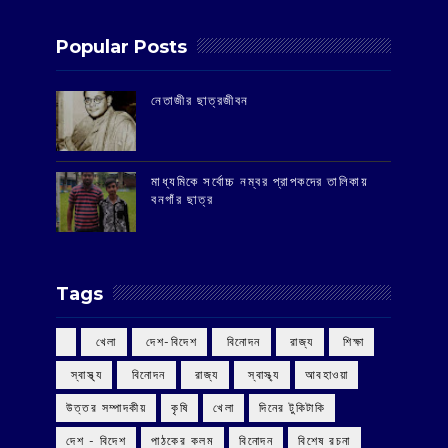
Popular Posts
‌নেতাজীর ছাত্রজীবন
মাধ্যমিকে সর্বোচ্চ নম্বর প্রাপকদের তালিকায়
বনগাঁর ছাত্র
Tags
‌ খেলা
‌ দেশ-বিদেশ
‌ বিনোদন
‌ রাজ্য
‌ শিক্ষা
‌ স্বাস্থ্য
‌ বিনোদন
‌ রাজ্য
‌ স্বাস্থ্য
আবহাওয়া
উত্তর সম্পাদকীয়
কৃষি
খেলা
দিনের টুকিটাকি
দেশ - বিদেশ
পাঠকের কলম
বিনোদন
বিশেষ রচনা