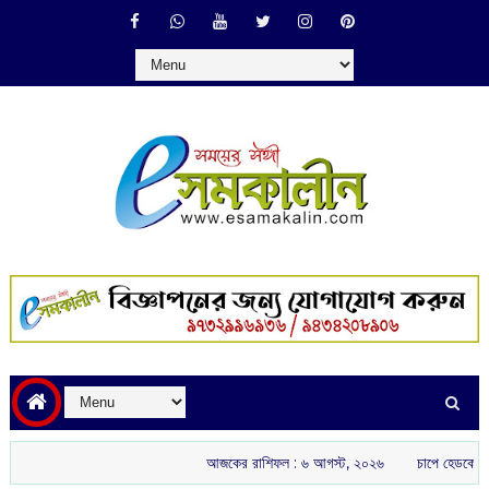
আজকের রাশিফল :‌ ‌‌৬ আগস্ট, ২০২৬
চাপে হেডকোচ গৌতম গম্ভীর: