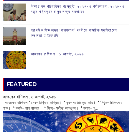
শিক্ষায় বড় পরিবর্তনের প্রস্তুতি: ২০২৭-এ পর্যালোচনা, ২০২৮-এ
নতুন পাঠ্যক্রম চালুর লক্ষ্য সরকারের
প্রাথমিক শিক্ষকদের ‘সারপ্লাস’ বদলিতে সাময়িক স্থগিতাদেশ
কলকাতা হাইকোর্টের
আজকের রাশিফল :‌ ‌‌১ আগস্ট, ২০২৬
FEATURED
আজকের রাশিফল :‌ ‌‌৬ আগস্ট, ২০২৬
‌ আজকের রাশিফল * মেষ– মিথ্যার আশ্রয়। * বৃষ– অতিরিক্ত আয়। * মিথুন– চিকিৎসায়
লাভ। * কর্কট– রাগ বাড়বে। * সিংহ– ক্ষতির আশঙ্কা। * কন্যা– চু...