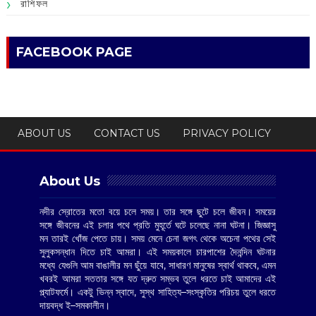
রাশিফল
FACEBOOK PAGE
ABOUT US
CONTACT US
PRIVACY POLICY
About Us
নদীর স্রোতের মতো বয়ে চলে সময়। তার সঙ্গে ছুটে চলে জীবন। সময়ের
সঙ্গে জীবনের এই চলার পথে প্রতি মুহূর্তে ঘটে চলেছে নানা ঘটনা। জিজ্ঞাসু
মন তারই খোঁজ পেতে চায়। সময় মেনে চেনা জগৎ থেকে অচেনা পথের সেই
সুলুকসন্ধান দিতে চাই আমরা। এই সময়কালে চারপাশের দৈনন্দিন ঘটনার
মধ্যে যেগুলি আম বাঙালীর মন ছুঁয়ে যাবে, সাধারণ মানুষের স্বার্থ থাকবে, এমন
খবরই আমরা সততার সঙ্গে যত দ্রুত সম্ভব তুলে ধরতে চাই আমাদের এই
প্ল্যাটফর্মে। একটু ভিন্ন স্বাদে, সুস্থ সাহিত্য–সংস্কৃতির পরিচয় তুলে ধরতে
দায়বদ্ধ ই–সমকালীন।