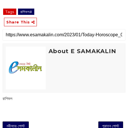
Tags
রাশিফল#
Share This
About E SAMAKALIN
রাশিফল
নবীনতর পোস্ট
পুরাতন পোস্ট