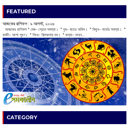
FEATURED
আজকের রাশিফল :‌ ‌‌৯ আগস্ট, ২০২৬
‌ আজকের রাশিফল * মেষ– প্রেমে সমস্যা। * বৃষ– মতের অমিল। * মিথুন– নার্ভের সমস্যা। *
কর্কট– আশা পূরণ। * সিংহ– শিল্পকলায় মন। * কন্যা– ভাবন...
CATEGORY