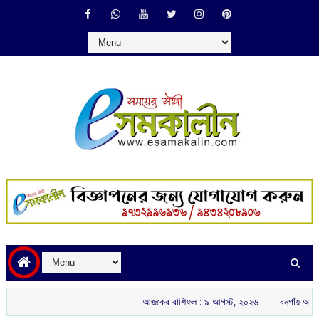
আজকের রাশিফল :‌ ‌‌৯ আগস্ট, ২০২৬
বনগাঁয় অখিল ভারতীয় 