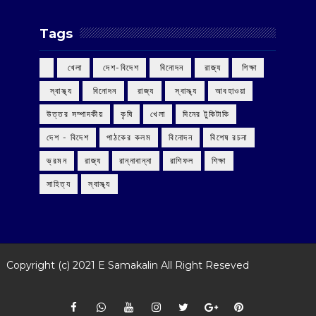
Tags
‌ খেলা
‌ দেশ-বিদেশ
‌ বিনোদন
‌ রাজ্য
‌ শিক্ষা
‌ স্বাস্থ্য
‌ বিনোদন
‌ রাজ্য
‌ স্বাস্থ্য
আবহাওয়া
উত্তর সম্পাদকীয়
কৃষি
খেলা
দিনের টুকিটাকি
দেশ - বিদেশ
পাঠকের কলম
বিনোদন
বিশেষ রচনা
ভ্রমন
রাজ্য
রান্নাবান্না
রাশিফল
শিক্ষা
সাহিত্য
স্বাস্থ্য
Copyright (c) 2021
E Samakalin
All Right Reseved