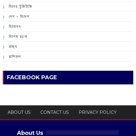
দিনের টুকিটাকি
দেশ - বিদেশ
বিনোদন
বিশেষ রচনা
রাজ্য
রাশিফল
FACEBOOK PAGE
ABOUT US
CONTACT US
PRIVACY POLICY
About Us