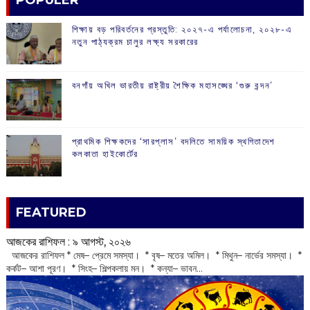
শিক্ষায় বড় পরিবর্তনের প্রস্তুতি: ২০২৭-এ পর্যালোচনা, ২০২৮-এ
নতুন পাঠ্যক্রম চালুর লক্ষ্য সরকারের
বনগাঁয় অখিল ভারতীয় রাষ্ট্রীয় শৈক্ষিক মহাসঙ্ঘের ‘গুরু বন্দন’
প্রাথমিক শিক্ষকদের ‘সারপ্লাস’ বদলিতে সাময়িক স্থগিতাদেশ
কলকাতা হাইকোর্টের
FEATURED
আজকের রাশিফল :‌ ‌‌৯ আগস্ট, ২০২৬
‌ আজকের রাশিফল * মেষ– প্রেমে সমস্যা। * বৃষ– মতের অমিল। * মিথুন– নার্ভের সমস্যা। *
কর্কট– আশা পূরণ। * সিংহ– শিল্পকলায় মন। * কন্যা– ভাবন...