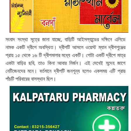
সংবাদ সংস্থা সূত্রে জানা যাচ্ছে, বাড়িটি আইসল্যান্ডের দক্ষিনে এলিডে
নামক একটি দ্বীপে অবস্থিত। দ্বীপটি আসলে ওয়েস্ট ম্যান দ্বীপপুঞ্জের
প্রায় ১৫ থেকে ১৬ টি দ্বীপমালার মধ্যে একটি। গোটা একটি দ্বীপে মাত্র
একটা বাড়ির ছবি, তাও কিনা আবার নির্জন। এই দেখেই সন্দেহ জাগে
নেটিজেনদের মনে। বর্তমানে দ্বীপটি জনশূন্য হলেও একসময় এটি প্রায়
পাঁচটি পরিবারের বাসস্থান ছিল।