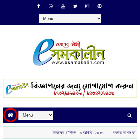
আজকের রাশিফল :‌ ‌‌৯ আগস্ট, ২০২৬
বনগাঁয় অখিল ভারতীয় রাষ্ট্রীয় শৈক্ষ