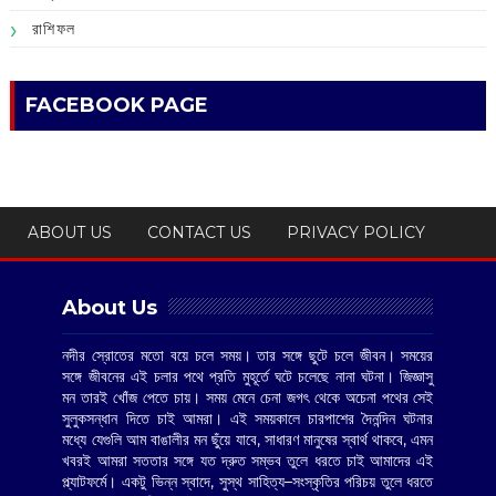
রাশিফল
FACEBOOK PAGE
ABOUT US
CONTACT US
PRIVACY POLICY
About Us
নদীর স্রোতের মতো বয়ে চলে সময়। তার সঙ্গে ছুটে চলে জীবন। সময়ের
সঙ্গে জীবনের এই চলার পথে প্রতি মুহূর্তে ঘটে চলেছে নানা ঘটনা। জিজ্ঞাসু
মন তারই খোঁজ পেতে চায়। সময় মেনে চেনা জগৎ থেকে অচেনা পথের সেই
সুলুকসন্ধান দিতে চাই আমরা। এই সময়কালে চারপাশের দৈনন্দিন ঘটনার
মধ্যে যেগুলি আম বাঙালীর মন ছুঁয়ে যাবে, সাধারণ মানুষের স্বার্থ থাকবে, এমন
খবরই আমরা সততার সঙ্গে যত দ্রুত সম্ভব তুলে ধরতে চাই আমাদের এই
প্ল্যাটফর্মে। একটু ভিন্ন স্বাদে, সুস্থ সাহিত্য–সংস্কৃতির পরিচয় তুলে ধরতে