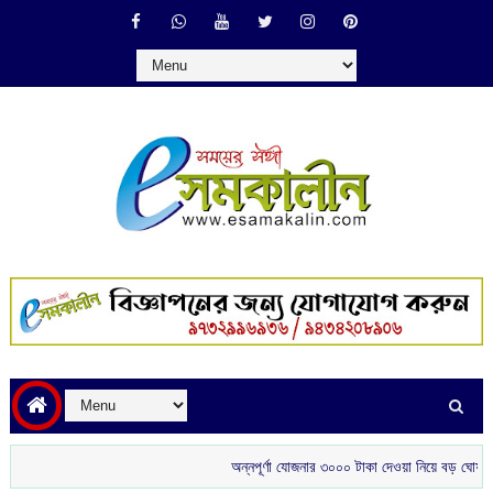
অন্নপূর্ণা যোজনার ৩০০০ টাকা দেওয়া নিয়ে বড় ঘোষণা মুখ্যমন্ত