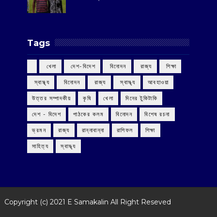
Tags
‌ খেলা
‌ দেশ-বিদেশ
‌ বিনোদন
‌ রাজ্য
‌ শিক্ষা
‌ স্বাস্থ্য
‌ বিনোদন
‌ রাজ্য
‌ স্বাস্থ্য
আবহাওয়া
উত্তর সম্পাদকীয়
কৃষি
খেলা
দিনের টুকিটাকি
দেশ - বিদেশ
পাঠকের কলম
বিনোদন
বিশেষ রচনা
ভ্রমন
রাজ্য
রান্নাবান্না
রাশিফল
শিক্ষা
সাহিত্য
স্বাস্থ্য
Copyright (c) 2021
E Samakalin
All Right Reseved