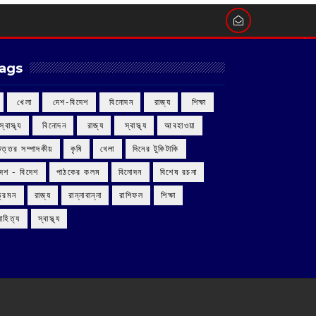
ags
‌ খেলা
‌ দেশ-বিদেশ
‌ বিনোদন
‌ রাজ্য
‌ শিক্ষা
 স্বাস্থ্য
‌ বিনোদন
‌ রাজ্য
‌ স্বাস্থ্য
আবহাওয়া
উত্তর সম্পাদকীয়
কৃষি
খেলা
দিনের টুকিটাকি
দেশ - বিদেশ
পাঠকের কলম
বিনোদন
বিশেষ রচনা
ভ্রমন
রাজ্য
রান্নাবান্না
রাশিফল
শিক্ষা
াহিত্য
স্বাস্থ্য