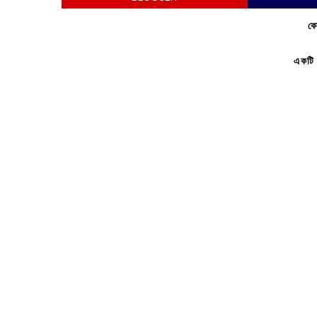
কো
একটি 