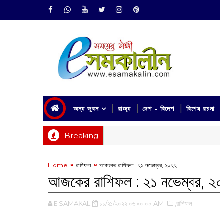
অন্য ভুবন
রাজ্য
দেশ - বিদেশ
বিশেষ রচনা
Breaking
Home
রাশিফল
আজকের রাশিফল : ২১ নভেম্বর, ২০২২
আজকের রাশিফল : ২১ নভেম্বর, ২
E SAMAKALIN
১১/২১/২০২২ ০৬:০০:০০ AM
,রাশিফল