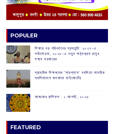
POPULER
শিক্ষায় বড় পরিবর্তনের প্রস্তুতি: ২০২৭-এ
পর্যালোচনা, ২০২৮-এ নতুন পাঠ্যক্রম চালুর
লক্ষ্য সরকারের
প্রাথমিক শিক্ষকদের ‘সারপ্লাস’ বদলিতে সাময়িক
স্থগিতাদেশ কলকাতা হাইকোর্টের
আজকের রাশিফল :‌ ‌‌১ আগস্ট, ২০২৬
FEATURED