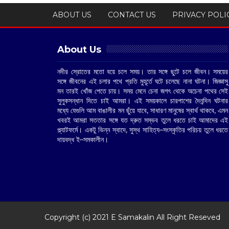
ABOUT US
CONTACT US
PRIVACY POLI
About Us
নদীর স্রোতের মতো বয়ে চলে সময়। তার সঙ্গে ছুটে চলে জীবন। সময়ের
সঙ্গে জীবনের এই চলার পথে প্রতি মুহূর্তে ঘটে চলেছে নানা ঘটনা। জিজ্ঞাসু
মন তারই খোঁজ পেতে চায়। সময় মেনে চেনা জগৎ থেকে অচেনা পথের সেই
সুলুকসন্ধান দিতে চাই আমরা। এই সময়কালে চারপাশের দৈনন্দিন ঘটনার
মধ্যে যেগুলি আম বাঙালীর মন ছুঁয়ে যাবে, সাধারণ মানুষের স্বার্থ থাকবে, এমন
খবরই আমরা সততার সঙ্গে যত দ্রুত সম্ভব তুলে ধরতে চাই আমাদের এই
প্ল্যাটফর্মে। একটু ভিন্ন স্বাদে, সুস্থ সাহিত্য–সংস্কৃতির পরিচয় তুলে ধরতে
দায়বদ্ধ ই–সমকালীন।
Copyright (c) 2021
E Samakalin
All Right Reseved