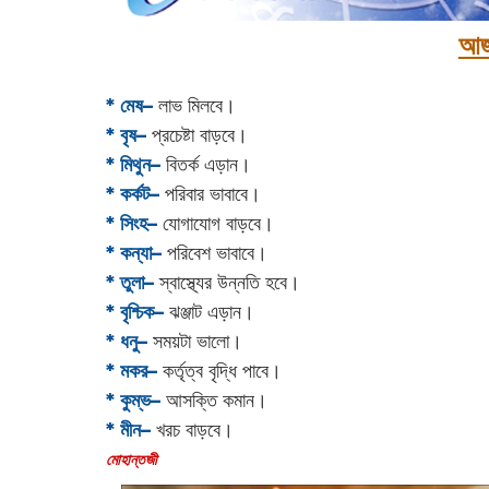
আজ
* মেষ–
লাভ মিলবে।
* বৃষ–
প্রচেষ্টা বাড়বে।
* মিথুন–
বিতর্ক এড়ান।
* কর্কট–
পরিবার ভাবাবে।
* সিংহ–
যোগাযোগ বাড়বে।
* কন্যা–
পরিবেশ ভাবাবে।
* তুলা–
স্বাস্থ্যের উন্নতি হবে।
* বৃশ্চিক–
ঝঞ্জাট এড়ান।
* ধনু–
সময়টা ভালো।
* মকর–
কর্তৃত্ব বৃদ্ধি পাবে।‌
* কুম্ভ–
আসক্তি কমান।
* মীন–
খরচ বাড়বে।
‌মোহান্তজী‌‌‌‌‌‌‌‌‌‌‌‌‌‌‌‌‌