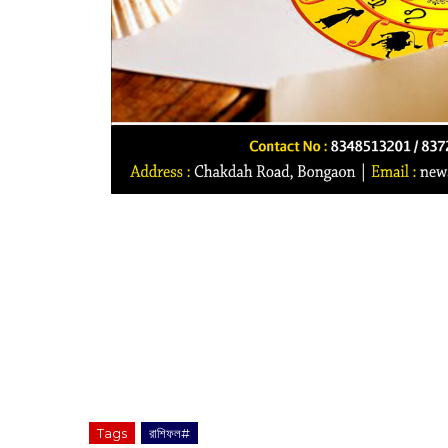
Tags
রাশিফল#