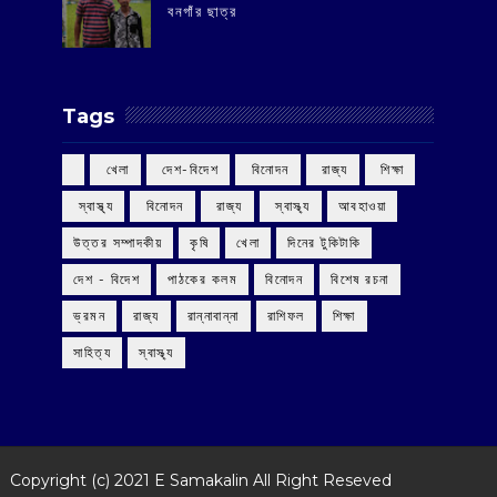
বনগাঁর ছাত্র
Tags
‌ খেলা
‌ দেশ-বিদেশ
‌ বিনোদন
‌ রাজ্য
‌ শিক্ষা
‌ স্বাস্থ্য
‌ বিনোদন
‌ রাজ্য
‌ স্বাস্থ্য
আবহাওয়া
উত্তর সম্পাদকীয়
কৃষি
খেলা
দিনের টুকিটাকি
দেশ - বিদেশ
পাঠকের কলম
বিনোদন
বিশেষ রচনা
ভ্রমন
রাজ্য
রান্নাবান্না
রাশিফল
শিক্ষা
সাহিত্য
স্বাস্থ্য
Copyright (c) 2021
E Samakalin
All Right Reseved