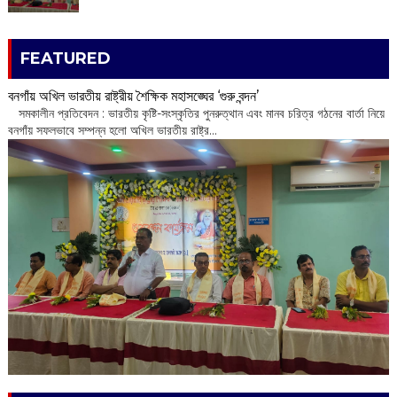
FEATURED
বনগাঁয় অখিল ভারতীয় রাষ্ট্রীয় শৈক্ষিক মহাসঙ্ঘের ‘গুরু বন্দন’
​ সমকালীন প্রতিবেদন : ভারতীয় কৃষ্টি-সংস্কৃতির পুনরুত্থান এবং মানব চরিত্র গঠনের বার্তা নিয়ে
বনগাঁয় সফলভাবে সম্পন্ন হলো অখিল ভারতীয় রাষ্ট্র...