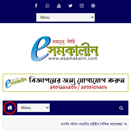
বনগাঁয় অখিল ভারতীয় রাষ্ট্রীয় শৈক্ষিক মহাসঙ্ঘের ‘গুরু বন্দন’