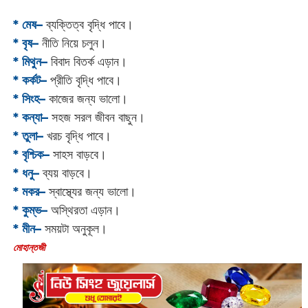
* মেষ–
ব্যক্তিত্ব বৃদ্ধি পাবে।
* বৃষ–
নীতি নিয়ে চলুন।
* মিথুন–
বিবাদ বিতর্ক এড়ান।
* কর্কট–
প্রীতি বৃদ্ধি পাবে।
* সিংহ–
কাজের জন্য ভালো।
* কন্যা–
সহজ সরল জীবন বাছুন।
* তুলা–
খরচ বৃদ্ধি পাবে।
* বৃশ্চিক–
সাহস বাড়বে।
* ধনু–
ব্যয় বাড়বে।
* মকর–
স্বাস্থ্যের জন্য ভালো।‌
* কুম্ভ–
অস্থিরতা এড়ান।
* মীন–
সময়টা অনুকূল।
‌মোহান্তজী‌‌‌‌‌‌‌‌‌‌‌‌‌‌‌‌‌