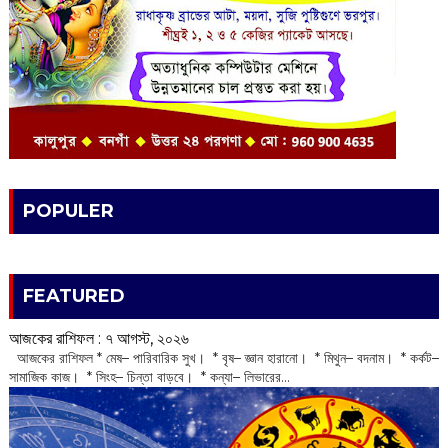
POPULER
FEATURED
আজকের রাশিফল :‌ ‌‌৭ আগস্ট, ২০২৬
‌ আজকের রাশিফল * মেষ– পারিবারিক সুখ। * বৃষ– জ্ঞান হারানো। * মিথুন– বদনাম। * কর্কট–
সামাজিক কাজ। * সিংহ– চিন্তা বাড়বে। * কন্যা– লিভারের...