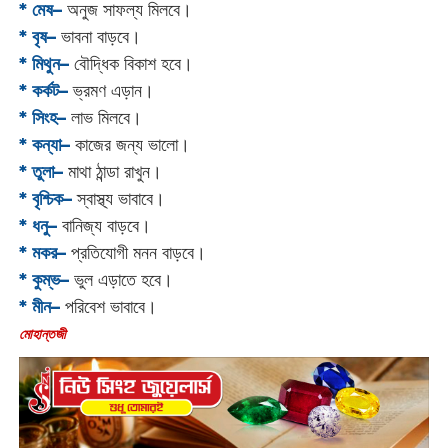
* মেষ–
অনুজ সাফল্য মিলবে।
* বৃষ–
ভাবনা বাড়বে।
* মিথুন–
বৌদ্ধিক বিকাশ হবে।
* কর্কট–
ভ্রমণ এড়ান।
* সিংহ–
লাভ মিলবে।
* কন্যা–
কাজের জন্য ভালো।
* তুলা–
মাথা ঠান্ডা রাখুন।
* বৃশ্চিক–
স্বাস্থ্য ভাবাবে।
* ধনু–
বানিজ্য বাড়বে।
* মকর–
প্রতিযোগী মনন বাড়বে।‌
* কুম্ভ–
ভুল এড়াতে হবে।
* মীন–
পরিবেশ ভাবাবে।
‌মোহান্তজী‌‌‌‌‌‌‌‌‌‌‌‌‌‌‌‌‌