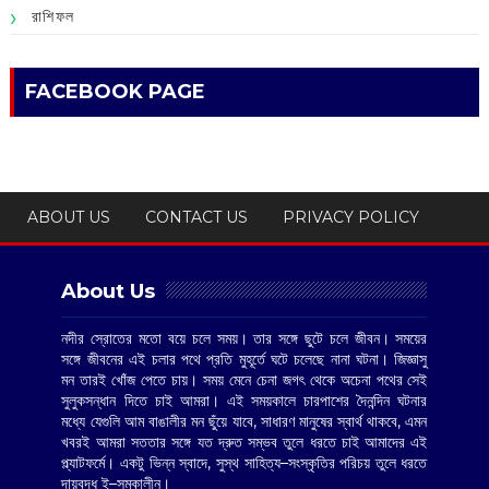
রাশিফল
FACEBOOK PAGE
ABOUT US
CONTACT US
PRIVACY POLICY
About Us
নদীর স্রোতের মতো বয়ে চলে সময়। তার সঙ্গে ছুটে চলে জীবন। সময়ের
সঙ্গে জীবনের এই চলার পথে প্রতি মুহূর্তে ঘটে চলেছে নানা ঘটনা। জিজ্ঞাসু
মন তারই খোঁজ পেতে চায়। সময় মেনে চেনা জগৎ থেকে অচেনা পথের সেই
সুলুকসন্ধান দিতে চাই আমরা। এই সময়কালে চারপাশের দৈনন্দিন ঘটনার
মধ্যে যেগুলি আম বাঙালীর মন ছুঁয়ে যাবে, সাধারণ মানুষের স্বার্থ থাকবে, এমন
খবরই আমরা সততার সঙ্গে যত দ্রুত সম্ভব তুলে ধরতে চাই আমাদের এই
প্ল্যাটফর্মে। একটু ভিন্ন স্বাদে, সুস্থ সাহিত্য–সংস্কৃতির পরিচয় তুলে ধরতে
দায়বদ্ধ ই–সমকালীন।