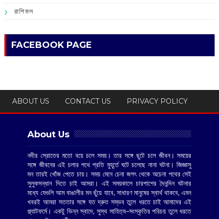
রাশিফল
FACEBOOK PAGE
ABOUT US
CONTACT US
PRIVACY POLICY
About Us
নদীর স্রোতের মতো বয়ে চলে সময়। তার সঙ্গে ছুটে চলে জীবন। সময়ের
সঙ্গে জীবনের এই চলার পথে প্রতি মুহূর্তে ঘটে চলেছে নানা ঘটনা। জিজ্ঞাসু
মন তারই খোঁজ পেতে চায়। সময় মেনে চেনা জগৎ থেকে অচেনা পথের সেই
সুলুকসন্ধান দিতে চাই আমরা। এই সময়কালে চারপাশের দৈনন্দিন ঘটনার
মধ্যে যেগুলি আম বাঙালীর মন ছুঁয়ে যাবে, সাধারণ মানুষের স্বার্থ থাকবে, এমন
খবরই আমরা সততার সঙ্গে যত দ্রুত সম্ভব তুলে ধরতে চাই আমাদের এই
প্ল্যাটফর্মে। একটু ভিন্ন স্বাদে, সুস্থ সাহিত্য–সংস্কৃতির পরিচয় তুলে ধরতে