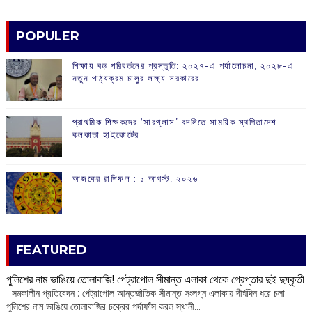
POPULER
শিক্ষায় বড় পরিবর্তনের প্রস্তুতি: ২০২৭-এ পর্যালোচনা, ২০২৮-এ
নতুন পাঠ্যক্রম চালুর লক্ষ্য সরকারের
প্রাথমিক শিক্ষকদের ‘সারপ্লাস’ বদলিতে সাময়িক স্থগিতাদেশ
কলকাতা হাইকোর্টের
আজকের রাশিফল :‌ ‌‌১ আগস্ট, ২০২৬
FEATURED
পুলিশের নাম ভাঙিয়ে তোলাবাজি! পেট্রাপোল সীমান্ত এলাকা থেকে গ্রেপ্তার দুই দুষ্কৃতী
সমকালীন প্রতিবেদন : পেট্রাপোল আন্তর্জাতিক সীমান্ত সংলগ্ন এলাকায় দীর্ঘদিন ধরে চলা
পুলিশের নাম ভাঙিয়ে তোলাবাজির চক্রের পর্দাফাঁস করল স্থানী...