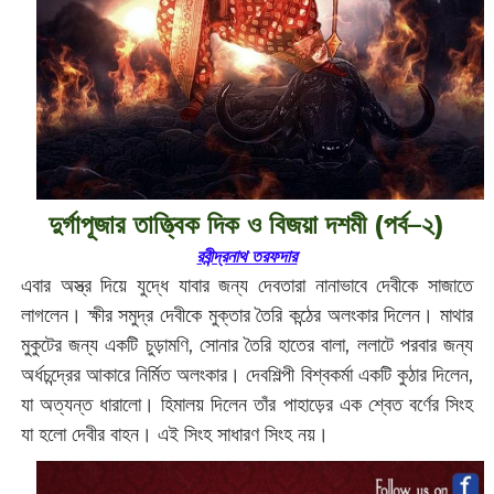
দুর্গাপূজার তাত্ত্বিক দিক ও বিজয়া দশমী (পর্ব–২)
রবীন্দ্রনাথ তরফদার
এবার অস্ত্র দিয়ে যুদ্ধে যাবার জন্য দেবতারা নানাভাবে দেবীকে সাজাতে
লাগলেন। ক্ষীর সমুদ্র দেবীকে মুক্তার তৈরি কন্ঠের অলংকার দিলেন। মাথার
মুকুটের জন্য একটি চুড়ামণি, সোনার তৈরি হাতের বালা, ললাটে পরবার জন্য
অর্ধচন্দ্রের আকারে নির্মিত অলংকার। দেবশিল্পী বিশ্বকর্মা একটি কুঠার দিলেন,
যা অত্যন্ত ধারালো। হিমালয় দিলেন তাঁর পাহাড়ের এক শ্বেত বর্ণের সিংহ
যা হলো দেবীর বাহন। এই সিংহ সাধারণ সিংহ নয়।