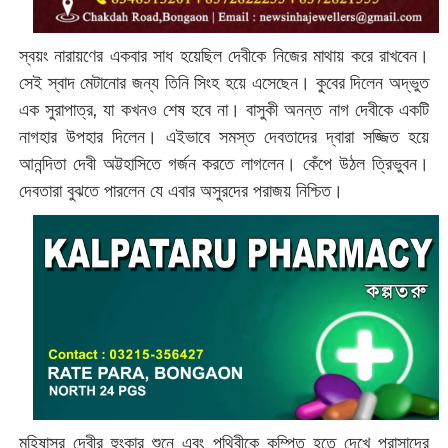
স্বয়ং নারায়ণের একবার সাধ হয়েছিল দেবীকে নিজের মাথায় করে রাখবেন।
সেই স্বাদ মেটানোর জন্য তিনি সিংহ হয়ে এসেছেন। কুবের দিলেন অদ্ভুত
এক সুরাপাত্র, যা কখনও শেষ হবে না। বাসুকী অনন্ত নাগ দেবীকে একটি
নাগহার উপহার দিলেন। এইভাবে সমস্ত দেবতাদের দ্বারা সজ্জিত হয়ে
আনন্দিতা দেবী অট্টহাসিতে গর্জন করতে লাগলেন। কেঁপে উঠল ত্রিভুবন।
দেবতারা বুঝতে পারলেন যে এবার অসুরদের পরাজয় নিশ্চিত।
মহিষাসুর দেবীর হুংকার শুনে এবং পৃথিবীকে কম্পিত হতে দেখে প্রাসাদের