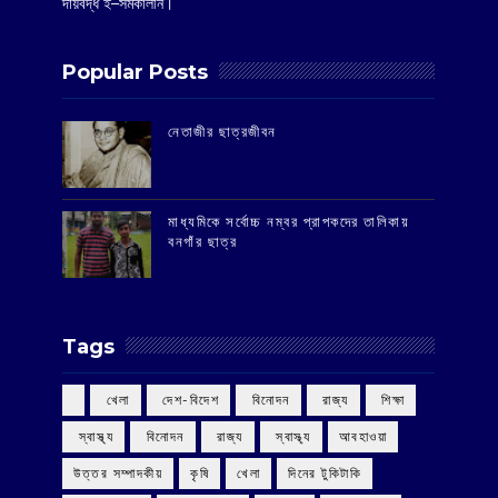
দায়বদ্ধ ই–সমকালীন।
Popular Posts
‌নেতাজীর ছাত্রজীবন
মাধ্যমিকে সর্বোচ্চ নম্বর প্রাপকদের তালিকায়
বনগাঁর ছাত্র
Tags
‌ খেলা
‌ দেশ-বিদেশ
‌ বিনোদন
‌ রাজ্য
‌ শিক্ষা
‌ স্বাস্থ্য
‌ বিনোদন
‌ রাজ্য
‌ স্বাস্থ্য
আবহাওয়া
উত্তর সম্পাদকীয়
কৃষি
খেলা
দিনের টুকিটাকি