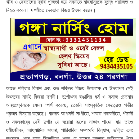
ঋষি ও দেবতাদের দ্বারা পূজিতা হয়ে নবমীতে মহিষাসুরকে যুদ্ধে পরাজিত ও
নিহত করেন। দশমীতে দেবতারা বিজয় উৎসব করেন।
অশুভ শক্তির বিনাশ এবং শুভ শক্তির বিজয় উপলক্ষে যে উদযাপন সেই
উৎসবের নামই বিজয়া দশমী। দুর্গোৎসব বাঙালির ধর্ম ও সমাজ চেতনার
অন্তঃস্থলকে যেমন স্পর্শ করেছে, তেমনি সাংস্কৃতিক ক্ষেত্রেও গভীর
প্রভাব বিস্তার করেছে। বাংলার আগমনী সংগীতে, শাক্ত পদাবলীতে, পাঁচালী
ও মঙ্গলকাব্যে দেবী দুর্গার যে ঘরোয়া রূপের সাক্ষাৎ পাওয়া যায় তাতে
ধর্মীয়জীবন, আধ্যাত্মিক সাধনা, পারিবারিক সম্পর্কের বিন্যাস, ভক্তি এবং
বাৎসল্য এমন ভাবে মিলেমিশে গেছে যে তাদের আলাদা অস্তিত্ব খুঁজে