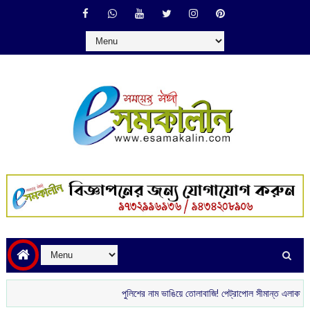
পুলিশের নাম ভাঙিয়ে তোলাবাজি! পেট্রাপোল সীমান্ত এলাকা থেকে গ্রেপ্তার দুই