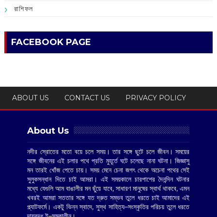
রাশিফল
FACEBOOK PAGE
ABOUT US
CONTACT US
PRIVACY POLICY
About Us
নদীর স্রোতের মতো বয়ে চলে সময়। তার সঙ্গে ছুটে চলে জীবন। সময়ের
সঙ্গে জীবনের এই চলার পথে প্রতি মুহূর্তে ঘটে চলেছে নানা ঘটনা। জিজ্ঞাসু
মন তারই খোঁজ পেতে চায়। সময় মেনে চেনা জগৎ থেকে অচেনা পথের সেই
সুলুকসন্ধান দিতে চাই আমরা। এই সময়কালে চারপাশের দৈনন্দিন ঘটনার
মধ্যে যেগুলি আম বাঙালীর মন ছুঁয়ে যাবে, সাধারণ মানুষের স্বার্থ থাকবে, এমন
খবরই আমরা সততার সঙ্গে যত দ্রুত সম্ভব তুলে ধরতে চাই আমাদের এই
প্ল্যাটফর্মে। একটু ভিন্ন স্বাদে, সুস্থ সাহিত্য–সংস্কৃতির পরিচয় তুলে ধরতে
দায়বদ্ধ ই–সমকালীন।