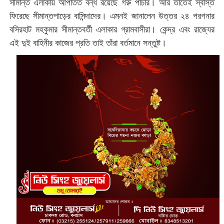
সীমান্ত এলাকায় আপাতত বন্ধ রয়েছে গরু পাচার। আর তাতেই স্বস্তি
ফিরেছে সীমান্তপাড়ের বাসিন্দাদের। এমনই জানালেন উত্তর ২৪ পরগনার
বসিরহাট মহকুমার সীমান্তবর্তী এলাকার গ্রামবাসীরা। কেন্দ্র এবং রাজ্যের
এই দুই বাহিনীর কাজের প্রতি তাই তাঁরা বর্তমানে সন্তুষ্ট।