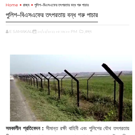
Home
রাজ্য
পুলিশ–বিএসএফের তৎপরতায় বন্ধ গরু পাচার
পুলিশ–বিএসএফের তৎপরতায় বন্ধ গরু পাচার
E SAMAKALIN
১০/১২/২০২২ ০৫:৩৬:০০ PM
,রাজ্য
সমকালীন প্রতিবেদন :
সীমান্ত রক্ষী বাহিনী এবং পুলিশের যৌথ তৎপরতায়