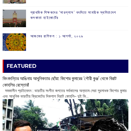
প্রাথমিক শিক্ষকদের ‘সারপ্লাস’ বদলিতে সাময়িক স্থগিতাদেশ
কলকাতা হাইকোর্টের
আজকের রাশিফল :‌ ‌‌১ আগস্ট, ২০২৬
FEATURED
কিংবদন্তির আঙিনায় আধুনিকতার ছোঁয়া: কিশোর কুমারের ‘গৌরী কুঞ্জ’ থেকে বিরাট
কোহলির রেস্তোরাঁ
‌ সমকালীন প্রতিবেদন : ভারতীয় সংগীত জগতের সর্বকালের অন্যতম সেরা সুরসাধক কিশোর কুমার
এবং আধুনিক ভারতীয় ক্রিকেটের দিকপাল বিরাট কোহলি– ‌দুই ভি...