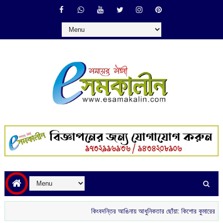
কিংবদন্তির আঙিনায় আধুনিকতার ছোঁয়া: কিশোর কুমারের ‘গৌরী কুঞ্জ’ থ