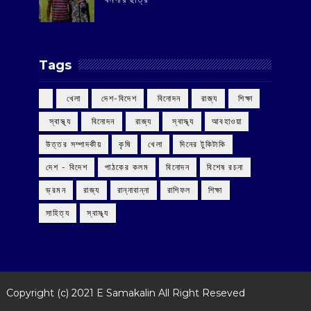
Tags
‌ খেলা
‌ দেশ-বিদেশ
‌ বিনোদন
‌ রাজ্য
‌ শিক্ষা
‌ স্বাস্থ্য
‌ বিনোদন
‌ রাজ্য
‌ স্বাস্থ্য
আবহাওয়া
উত্তর সম্পাদকীয়
কৃষি
খেলা
দিনের টুকিটাকি
দেশ - বিদেশ
পাঠকের কলম
বিনোদন
বিশেষ রচনা
ভ্রমন
রাজ্য
রান্নাবান্না
রাশিফল
শিক্ষা
সাহিত্য
স্বাস্থ্য
Copyright (c) 2021
E Samakalin
All Right Reseved