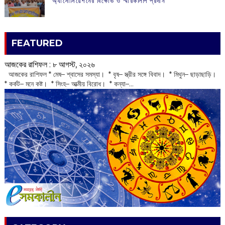
অ্যাসোসিয়েশনের বিক্ষোভ ও স্মারকলিপি প্রদান
FEATURED
আজকের রাশিফল :‌ ‌‌৮ আগস্ট, ২০২৬
‌ আজকের রাশিফল * মেষ– শ্বাসের সমস্যা। * বৃষ– স্ত্রীর সঙ্গে বিবাদ। * মিথুন– ছাড়াছাড়ি।
* কর্কট– মনে কষ্ট। * সিংহ– আত্মীয় বিরোধ। * কন্যা–...