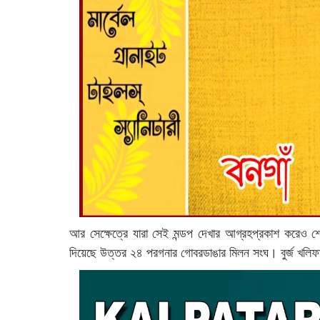
আর সেক্ষেত্রে যারা সেই মন্ডপ দেখার আগ্রহপ্রকাশ করেও শে
দিয়েছে উত্তর ২৪ পরগনার গোবরডাঙার মিলন সংঘ। বুর্জ খলিফা