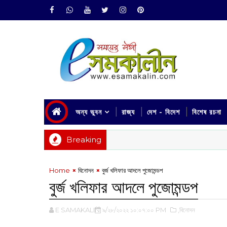
অন্য ভুবন
রাজ্য
দেশ - বিদেশ
বিশেষ রচনা
Breaking
Home
বিনোদন
বুর্জ খলিফা‌র আদলে পুজোমন্ডপ
বুর্জ খলিফা‌র আদলে পুজোমন্ডপ
E SAMAKALIN
৯/২৮/২০২২ ১০:০৭:০০ PM
,বিনোদন