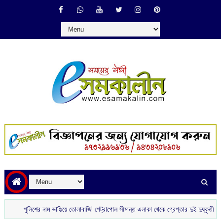
পুলিশের নাম ভাঙিয়ে তোলাবাজি! পেট্রাপোল সীমান্ত এলাকা থেকে গ্রেপ্তার দুই দুষ্কৃতী
টিভি দ