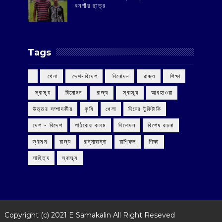
বনগাঁর ছাত্র
Tags
‌ খেলা
‌ দেশ-বিদেশ
‌ বিনোদন
‌ রাজ্য
‌ শিক্ষা
‌ স্বাস্থ্য
‌ বিনোদন
‌ রাজ্য
‌ স্বাস্থ্য
আবহাওয়া
উত্তর সম্পাদকীয়
কৃষি
খেলা
দিনের টুকিটাকি
দেশ - বিদেশ
পাঠকের কলম
বিনোদন
বিশেষ রচনা
ভ্রমন
রাজ্য
রান্নাবান্না
রাশিফল
শিক্ষা
সাহিত্য
স্বাস্থ্য
Copyright (c) 2021
E Samakalin
All Right Reseved