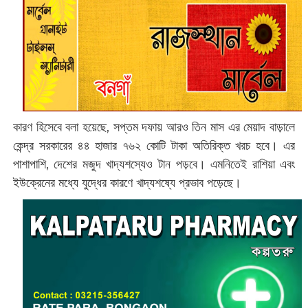
কারণ হিসেবে বলা হয়েছে, সপ্তম দফায় আরও তিন মাস এর মেয়াদ বাড়ালে
কেন্দ্র সরকারের ৪৪ হাজার ৭৬২ কোটি টাকা অতিরিক্ত খরচ হবে। এর
পাশাপাশি, দেশের মজুদ খাদ্যশস্যেও টান পড়বে। এমনিতেই রাশিয়া এবং
ইউক্রেনের মধ্যে যুদ্ধের কারণে খাদ্যশষ্যে প্রভাব পড়েছে।