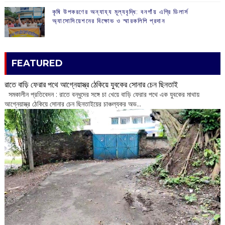
কৃষি উপকরণের অন্যায্য মূল্যবৃদ্ধি: বনগাঁয় এগ্রি ডিলার্স
অ্যাসোসিয়েশনের বিক্ষোভ ও স্মারকলিপি প্রদান
FEATURED
রাতে বাড়ি ফেরার পথে আগ্নেয়াস্ত্র ঠেকিয়ে যুবকের সোনার চেন ছিনতাই
সমকালীন প্রতিবেদন : রাতে বন্ধুদের সঙ্গে চা খেয়ে বাড়ি ফেরার পথে এক যুবকের মাথায়
আগ্নেয়াস্ত্র ঠেকিয়ে সোনার চেন ছিনতাইয়ের চাঞ্চল্যকর অভ...