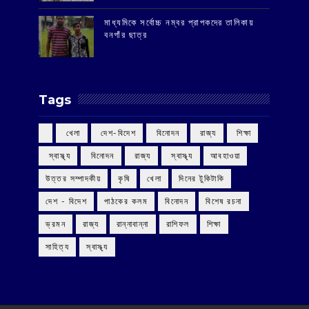
মাধ্যমিকে সর্বোচ্চ নম্বর প্রাপকদের তালিকায়
বনগাঁর ছাত্র
Tags
‌ খেলা
‌ দেশ-বিদেশ
‌ বিনোদন
‌ রাজ্য
‌ শিক্ষা
‌ স্বাস্থ্য
‌ বিনোদন
‌ রাজ্য
‌ স্বাস্থ্য
আবহাওয়া
উত্তর সম্পাদকীয়
কৃষি
খেলা
দিনের টুকিটাকি
দেশ - বিদেশ
পাঠকের কলম
বিনোদন
বিশেষ রচনা
ভ্রমন
রাজ্য
রান্নাবান্না
রাশিফল
শিক্ষা
সাহিত্য
স্বাস্থ্য