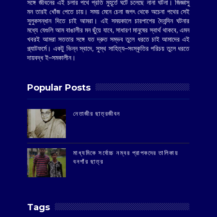
সঙ্গে জীবনের এই চলার পথে প্রতি মুহূর্তে ঘটে চলেছে নানা ঘটনা। জিজ্ঞাসু
মন তারই খোঁজ পেতে চায়। সময় মেনে চেনা জগৎ থেকে অচেনা পথের সেই
সুলুকসন্ধান দিতে চাই আমরা। এই সময়কালে চারপাশের দৈনন্দিন ঘটনার
মধ্যে যেগুলি আম বাঙালীর মন ছুঁয়ে যাবে, সাধারণ মানুষের স্বার্থ থাকবে, এমন
খবরই আমরা সততার সঙ্গে যত দ্রুত সম্ভব তুলে ধরতে চাই আমাদের এই
প্ল্যাটফর্মে। একটু ভিন্ন স্বাদে, সুস্থ সাহিত্য–সংস্কৃতির পরিচয় তুলে ধরতে
দায়বদ্ধ ই–সমকালীন।
Popular Posts
‌নেতাজীর ছাত্রজীবন
মাধ্যমিকে সর্বোচ্চ নম্বর প্রাপকদের তালিকায়
বনগাঁর ছাত্র
Tags