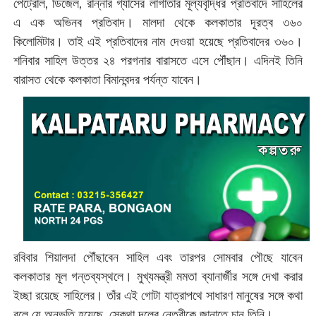
পেট্রোল, ডিজেল, রান্নার গ্যাসের লাগাতার মূল্যবৃদ্ধির প্রতিবাদে সাহিলের
এ এক অভিনব প্রতিবাদ। মালদা থেকে কলকাতার দূরত্ব ৩৬০
কিলোমিটার। তাই এই প্রতিবাদের নাম দেওয়া হয়েছে প্রতিবাদের ৩৬০।
শনিবার সাহিল উত্তর ২৪ পরগনার বারাসতে এসে পৌঁছান। এদিনই তিনি
বারাসত থেকে কলকাতা বিমানবন্দর পর্যন্ত যাবেন।
রবিবার শিয়ালদা পৌঁছাবেন সাহিল এবং তারপর সোমবার পৌছে যাবেন
কলকাতার মূল গন্তব্যস্থলে। মুখ্যমন্ত্রী মমতা ব্যানার্জীর সঙ্গে দেখা করার
ইচ্ছা রয়েছে সাহিলের। তাঁর এই গোটা যাত্রাপথে সাধারণ মানুষের সঙ্গে কথা
বলে যে অনুভূতি হয়েছে, সেকথা দলের নেত্রীকে জানাতে চান তিনি।