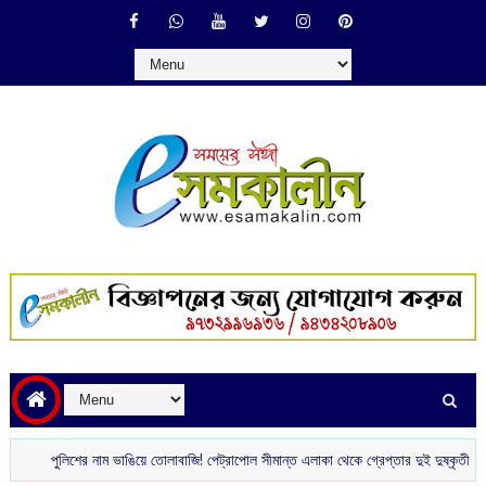
পুলিশের নাম ভাঙিয়ে তোলাবাজি! পেট্রাপোল সীমান্ত এলাকা থেকে গ্রেপ্তার দুই দুষ্কৃতী
টিভি 