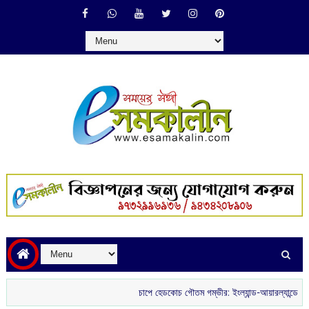
চাপে হেডকোচ গৌতম গম্ভীর: ইংল্যান্ড-আয়ারল্যান্ডে ভরাডুবির প