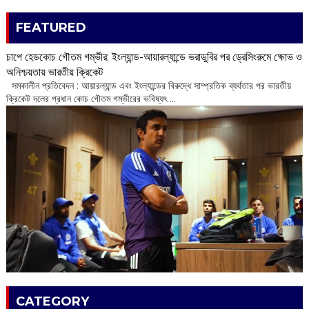
FEATURED
চাপে হেডকোচ গৌতম গম্ভীর: ইংল্যান্ড-আয়ারল্যান্ডে ভরাডুবির পর ড্রেসিংরুমে ক্ষোভ ও
অনিশ্চয়তায় ভারতীয় ক্রিকেট
‌ সমকালীন প্রতিবেদন : আয়ারল্যান্ড এবং ইংল্যান্ডের বিরুদ্ধে সাম্প্রতিক ব্যর্থতার পর ভারতীয়
ক্রিকেট দলের প্রধান কোচ গৌতম গম্ভীরের ভবিষ্যৎ ...
CATEGORY