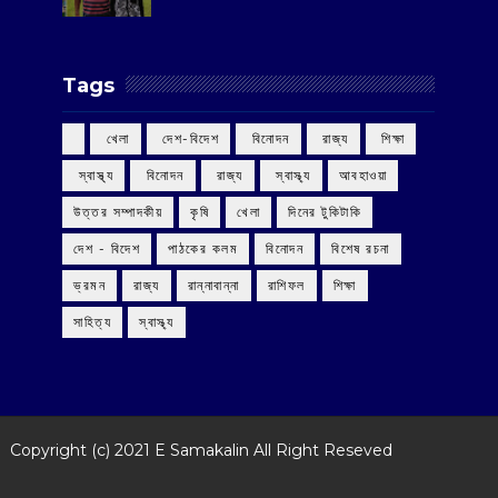
Tags
‌ খেলা
‌ দেশ-বিদেশ
‌ বিনোদন
‌ রাজ্য
‌ শিক্ষা
‌ স্বাস্থ্য
‌ বিনোদন
‌ রাজ্য
‌ স্বাস্থ্য
আবহাওয়া
উত্তর সম্পাদকীয়
কৃষি
খেলা
দিনের টুকিটাকি
দেশ - বিদেশ
পাঠকের কলম
বিনোদন
বিশেষ রচনা
ভ্রমন
রাজ্য
রান্নাবান্না
রাশিফল
শিক্ষা
সাহিত্য
স্বাস্থ্য
Copyright (c) 2021
E Samakalin
All Right Reseved