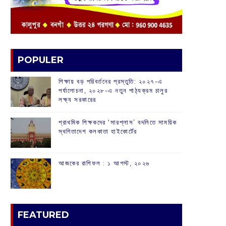
POPULER
শিক্ষায় বড় পরিবর্তনের প্রস্তুতি: ২০২৭-এ
পর্যালোচনা, ২০২৮-এ নতুন পাঠ্যক্রম চালুর
লক্ষ্য সরকারের
প্রাথমিক শিক্ষকদের ‘সারপ্লাস’ বদলিতে সাময়িক
স্থগিতাদেশ কলকাতা হাইকোর্টের
আজকের রাশিফল :‌ ‌‌১ আগস্ট, ২০২৬
FEATURED