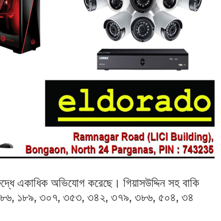
রুদ্ধে একাধিক অভিযোগ করেছে। গিয়াসউদ্দিন সহ বাকি
৮, ১৮৬, ১৮৯, ৩০৭, ৩৫৩, ৩৪২, ৩৭৯, ৩৮৬, ৫০৪, ৩৪