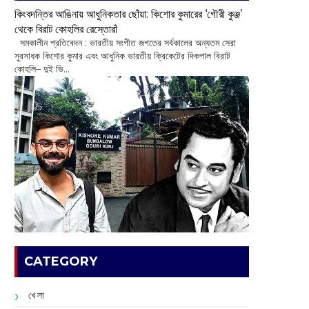
কিংবদন্তির আঙিনায় আধুনিকতার ছোঁয়া: কিশোর কুমারের ‘গৌরী কুঞ্জ’
থেকে বিরাট কোহলির রেস্তোরাঁ
‌ সমকালীন প্রতিবেদন : ভারতীয় সংগীত জগতের সর্বকালের অন্যতম সেরা
সুরসাধক কিশোর কুমার এবং আধুনিক ভারতীয় ক্রিকেটের দিকপাল বিরাট
কোহলি– ‌দুই ভি...
CATEGORY
খেলা