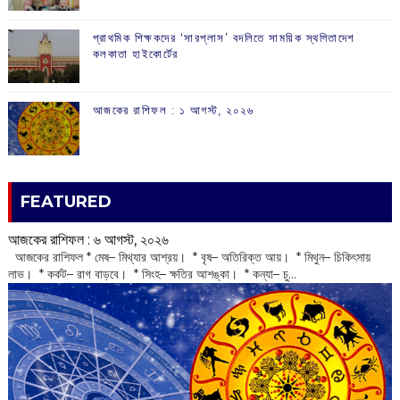
প্রাথমিক শিক্ষকদের ‘সারপ্লাস’ বদলিতে সাময়িক স্থগিতাদেশ
কলকাতা হাইকোর্টের
আজকের রাশিফল :‌ ‌‌১ আগস্ট, ২০২৬
FEATURED
আজকের রাশিফল :‌ ‌‌৬ আগস্ট, ২০২৬
‌ আজকের রাশিফল * মেষ– মিথ্যার আশ্রয়। * বৃষ– অতিরিক্ত আয়। * মিথুন– চিকিৎসায়
লাভ। * কর্কট– রাগ বাড়বে। * সিংহ– ক্ষতির আশঙ্কা। * কন্যা– চু...