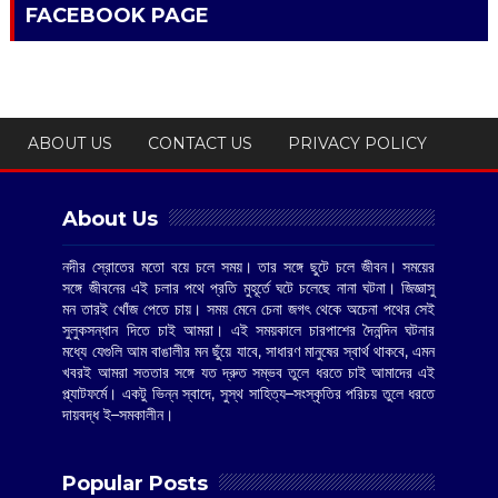
FACEBOOK PAGE
ABOUT US
CONTACT US
PRIVACY POLICY
About Us
নদীর স্রোতের মতো বয়ে চলে সময়। তার সঙ্গে ছুটে চলে জীবন। সময়ের
সঙ্গে জীবনের এই চলার পথে প্রতি মুহূর্তে ঘটে চলেছে নানা ঘটনা। জিজ্ঞাসু
মন তারই খোঁজ পেতে চায়। সময় মেনে চেনা জগৎ থেকে অচেনা পথের সেই
সুলুকসন্ধান দিতে চাই আমরা। এই সময়কালে চারপাশের দৈনন্দিন ঘটনার
মধ্যে যেগুলি আম বাঙালীর মন ছুঁয়ে যাবে, সাধারণ মানুষের স্বার্থ থাকবে, এমন
খবরই আমরা সততার সঙ্গে যত দ্রুত সম্ভব তুলে ধরতে চাই আমাদের এই
প্ল্যাটফর্মে। একটু ভিন্ন স্বাদে, সুস্থ সাহিত্য–সংস্কৃতির পরিচয় তুলে ধরতে
দায়বদ্ধ ই–সমকালীন।
Popular Posts