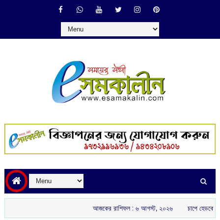
আজকের রাশিফল :‌ ‌‌৬ আগস্ট, ২০২৬
চাপে হেডকোচ গৌতম গম্ভীর