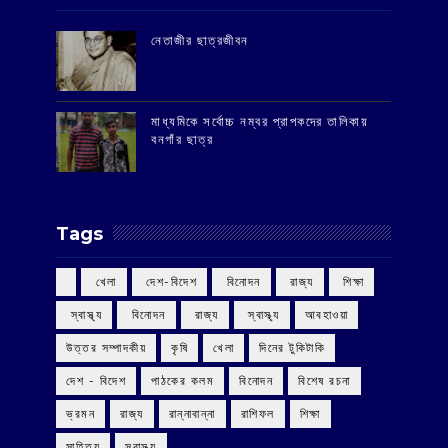
‌নেতাজীর ছাত্রজীবন
মাধ্যমিকে সর্বোচ্চ নম্বর প্রাপকদের তালিকায়
বনগাঁর ছাত্র
Tags
‌ খেলা
‌ দেশ-বিদেশ
‌ বিনোদন
‌ রাজ্য
‌ শিক্ষা
‌ স্বাস্থ্য
‌ বিনোদন
‌ রাজ্য
‌ স্বাস্থ্য
আবহাওয়া
উত্তর সম্পাদকীয়
কৃষি
খেলা
দিনের টুকিটাকি
দেশ - বিদেশ
পাঠকের কলম
বিনোদন
বিশেষ রচনা
ভ্রমন
রাজ্য
রান্নাবান্না
রাশিফল
শিক্ষা
সাহিত্য
স্বাস্থ্য