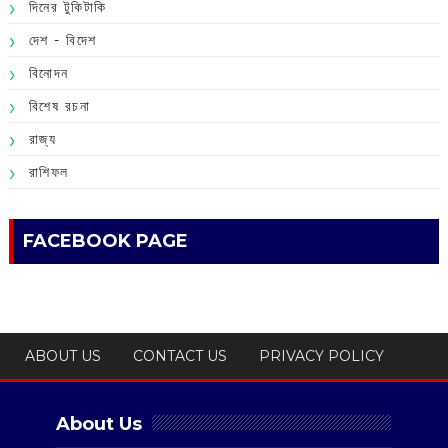
দিনের টুকিটাকি
দেশ - বিদেশ
বিনোদন
বিশেষ রচনা
রাজ্য
রাশিফল
FACEBOOK PAGE
ABOUT US
CONTACT US
PRIVACY POLICY
About Us