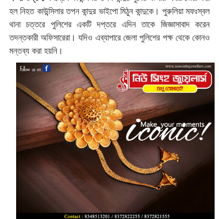
হল নিহত কাউন্সিলার তপন কান্দুর ভাইপো মিঠুন কান্দুকে। পুরুলিয়া মফঃস্বল
থানা চত্তরে পুলিশের একটি দপ্তরে এদিন তাকে জিজ্ঞাসাবাদ করেন
তদন্তকারী অফিসারেরা। যদিও এব্যাপারে জেলা পুলিশের পক্ষ থেকে কোনও
মন্তব্য করা হয়নি।