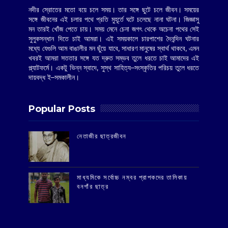
নদীর স্রোতের মতো বয়ে চলে সময়। তার সঙ্গে ছুটে চলে জীবন। সময়ের
সঙ্গে জীবনের এই চলার পথে প্রতি মুহূর্তে ঘটে চলেছে নানা ঘটনা। জিজ্ঞাসু
মন তারই খোঁজ পেতে চায়। সময় মেনে চেনা জগৎ থেকে অচেনা পথের সেই
সুলুকসন্ধান দিতে চাই আমরা। এই সময়কালে চারপাশের দৈনন্দিন ঘটনার
মধ্যে যেগুলি আম বাঙালীর মন ছুঁয়ে যাবে, সাধারণ মানুষের স্বার্থ থাকবে, এমন
খবরই আমরা সততার সঙ্গে যত দ্রুত সম্ভব তুলে ধরতে চাই আমাদের এই
প্ল্যাটফর্মে। একটু ভিন্ন স্বাদে, সুস্থ সাহিত্য–সংস্কৃতির পরিচয় তুলে ধরতে
দায়বদ্ধ ই–সমকালীন।
Popular Posts
‌নেতাজীর ছাত্রজীবন
মাধ্যমিকে সর্বোচ্চ নম্বর প্রাপকদের তালিকায়
বনগাঁর ছাত্র