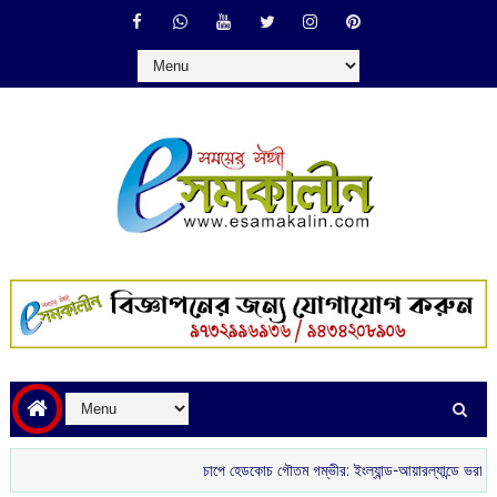
চাপে হেডকোচ গৌতম গম্ভীর: ইংল্যান্ড-আয়ারল্যান্ডে ভরাডুবির পর ড্র