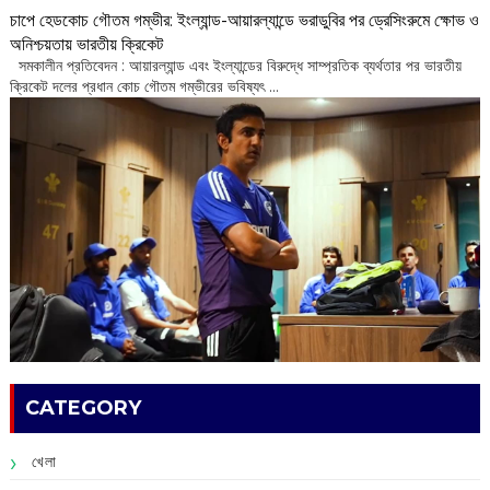
চাপে হেডকোচ গৌতম গম্ভীর: ইংল্যান্ড-আয়ারল্যান্ডে ভরাডুবির পর ড্রেসিংরুমে ক্ষোভ ও
অনিশ্চয়তায় ভারতীয় ক্রিকেট
‌ সমকালীন প্রতিবেদন : আয়ারল্যান্ড এবং ইংল্যান্ডের বিরুদ্ধে সাম্প্রতিক ব্যর্থতার পর ভারতীয়
ক্রিকেট দলের প্রধান কোচ গৌতম গম্ভীরের ভবিষ্যৎ ...
CATEGORY
খেলা