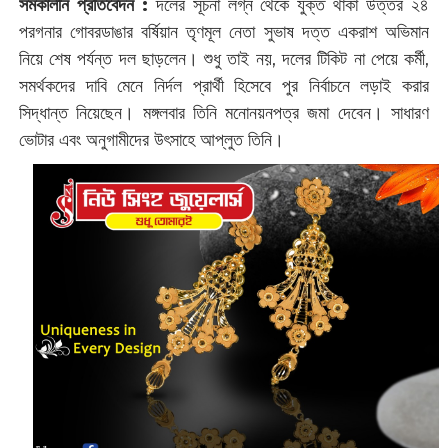
সমকালীন প্রতিবেদন :
‌দলের সূচনা লগ্ন থেকে যুক্ত থাকা উত্তর ২৪
পরগনার গোবরডাঙার বর্ষিয়ান তৃণমূল নেতা সুভাষ দত্ত একরাশ অভিমান
নিয়ে শেষ পর্যন্ত দল ছাড়লেন। শুধু তাই নয়, দলের টিকিট না পেয়ে কর্মী,
সমর্থকদের দাবি মেনে নির্দল প্রার্থী হিসেবে পুর নির্বাচনে লড়াই করার
সিদ্ধান্ত নিয়েছেন। মঙ্গলবার তিনি মনোনয়নপত্র জমা দেবেন। সাধারণ
ভোটার এবং অনুগামীদের উৎসাহে আপ্লুত তিনি।