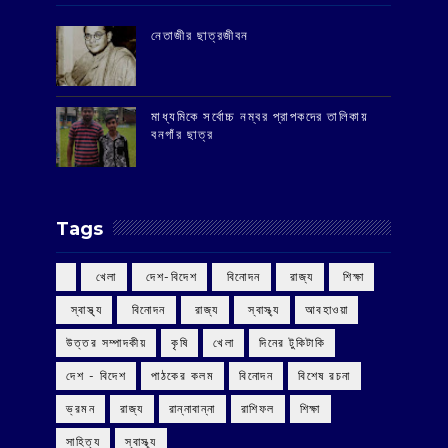
‌নেতাজীর ছাত্রজীবন
মাধ্যমিকে সর্বোচ্চ নম্বর প্রাপকদের তালিকায়
বনগাঁর ছাত্র
Tags
‌ খেলা
‌ দেশ-বিদেশ
‌ বিনোদন
‌ রাজ্য
‌ শিক্ষা
‌ স্বাস্থ্য
‌ বিনোদন
‌ রাজ্য
‌ স্বাস্থ্য
আবহাওয়া
উত্তর সম্পাদকীয়
কৃষি
খেলা
দিনের টুকিটাকি
দেশ - বিদেশ
পাঠকের কলম
বিনোদন
বিশেষ রচনা
ভ্রমন
রাজ্য
রান্নাবান্না
রাশিফল
শিক্ষা
সাহিত্য
স্বাস্থ্য