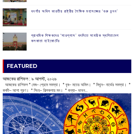
বনগাঁয় অখিল ভারতীয় রাষ্ট্রীয় শৈক্ষিক মহাসঙ্ঘের ‘গুরু বন্দন’
প্রাথমিক শিক্ষকদের ‘সারপ্লাস’ বদলিতে সাময়িক স্থগিতাদেশ
কলকাতা হাইকোর্টের
FEATURED
আজকের রাশিফল :‌ ‌‌৯ আগস্ট, ২০২৬
‌ আজকের রাশিফল * মেষ– প্রেমে সমস্যা। * বৃষ– মতের অমিল। * মিথুন– নার্ভের সমস্যা। *
কর্কট– আশা পূরণ। * সিংহ– শিল্পকলায় মন। * কন্যা– ভাবন...