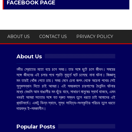
FACEBOOK PAGE
ABOUT US
CONTACT US
PRIVACY POLICY
About Us
নদীর স্রোতের মতো বয়ে চলে সময়। তার সঙ্গে ছুটে চলে জীবন। সময়ের
সঙ্গে জীবনের এই চলার পথে প্রতি মুহূর্তে ঘটে চলেছে নানা ঘটনা। জিজ্ঞাসু
মন তারই খোঁজ পেতে চায়। সময় মেনে চেনা জগৎ থেকে অচেনা পথের সেই
সুলুকসন্ধান দিতে চাই আমরা। এই সময়কালে চারপাশের দৈনন্দিন ঘটনার
মধ্যে যেগুলি আম বাঙালীর মন ছুঁয়ে যাবে, সাধারণ মানুষের স্বার্থ থাকবে, এমন
খবরই আমরা সততার সঙ্গে যত দ্রুত সম্ভব তুলে ধরতে চাই আমাদের এই
প্ল্যাটফর্মে। একটু ভিন্ন স্বাদে, সুস্থ সাহিত্য–সংস্কৃতির পরিচয় তুলে ধরতে
দায়বদ্ধ ই–সমকালীন।
Popular Posts