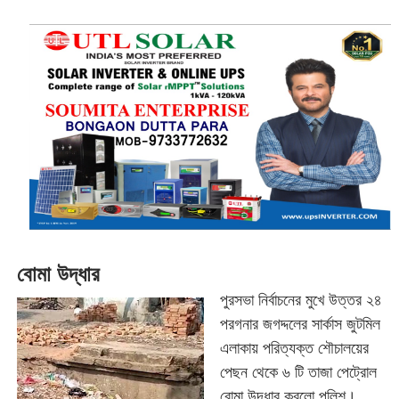
বোমা উদ্ধার
পুরসভা নির্বাচনের মুখে উত্তর ২৪
পরগনার জগদ্দলের সার্কাস জুটমিল
এলাকায় পরিত্যক্ত শৌচালয়ের
পেছন থেকে ৬ টি তাজা পেট্রোল
বোমা উদ্ধার করলো পুলিশ।