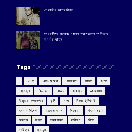
‌নেতাজীর ছাত্রজীবন
মাধ্যমিকে সর্বোচ্চ নম্বর প্রাপকদের তালিকায়
বনগাঁর ছাত্র
Tags
‌ খেলা
‌ দেশ-বিদেশ
‌ বিনোদন
‌ রাজ্য
‌ শিক্ষা
‌ স্বাস্থ্য
‌ বিনোদন
‌ রাজ্য
‌ স্বাস্থ্য
আবহাওয়া
উত্তর সম্পাদকীয়
কৃষি
খেলা
দিনের টুকিটাকি
দেশ - বিদেশ
পাঠকের কলম
বিনোদন
বিশেষ রচনা
ভ্রমন
রাজ্য
রান্নাবান্না
রাশিফল
শিক্ষা
সাহিত্য
স্বাস্থ্য