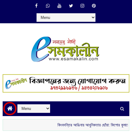
কিংবদন্তির আঙিনায় আধুনিকতার ছোঁয়া: কিশোর কুমারের ‘গৌরী কুঞ্