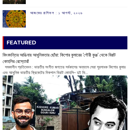
আজকের রাশিফল :‌ ‌‌১ আগস্ট, ২০২৬
FEATURED
কিংবদন্তির আঙিনায় আধুনিকতার ছোঁয়া: কিশোর কুমারের ‘গৌরী কুঞ্জ’ থেকে বিরাট
কোহলির রেস্তোরাঁ
‌ সমকালীন প্রতিবেদন : ভারতীয় সংগীত জগতের সর্বকালের অন্যতম সেরা সুরসাধক কিশোর কুমার
এবং আধুনিক ভারতীয় ক্রিকেটের দিকপাল বিরাট কোহলি– ‌দুই ভি...