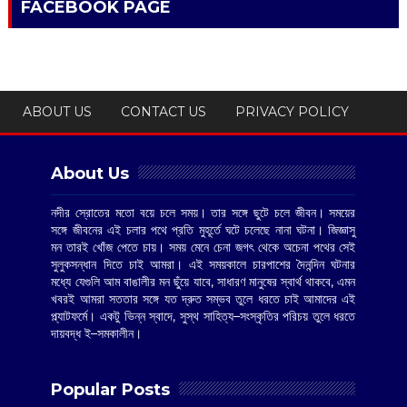
FACEBOOK PAGE
ABOUT US
CONTACT US
PRIVACY POLICY
About Us
নদীর স্রোতের মতো বয়ে চলে সময়। তার সঙ্গে ছুটে চলে জীবন। সময়ের
সঙ্গে জীবনের এই চলার পথে প্রতি মুহূর্তে ঘটে চলেছে নানা ঘটনা। জিজ্ঞাসু
মন তারই খোঁজ পেতে চায়। সময় মেনে চেনা জগৎ থেকে অচেনা পথের সেই
সুলুকসন্ধান দিতে চাই আমরা। এই সময়কালে চারপাশের দৈনন্দিন ঘটনার
মধ্যে যেগুলি আম বাঙালীর মন ছুঁয়ে যাবে, সাধারণ মানুষের স্বার্থ থাকবে, এমন
খবরই আমরা সততার সঙ্গে যত দ্রুত সম্ভব তুলে ধরতে চাই আমাদের এই
প্ল্যাটফর্মে। একটু ভিন্ন স্বাদে, সুস্থ সাহিত্য–সংস্কৃতির পরিচয় তুলে ধরতে
দায়বদ্ধ ই–সমকালীন।
Popular Posts