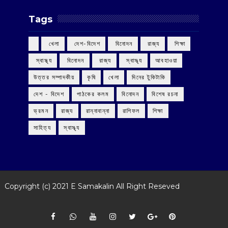
Tags
‌ খেলা
‌ দেশ-বিদেশ
‌ বিনোদন
‌ রাজ্য
‌ শিক্ষা
‌ স্বাস্থ্য
‌ বিনোদন
‌ রাজ্য
‌ স্বাস্থ্য
আবহাওয়া
উত্তর সম্পাদকীয়
কৃষি
খেলা
দিনের টুকিটাকি
দেশ - বিদেশ
পাঠকের কলম
বিনোদন
বিশেষ রচনা
ভ্রমন
রাজ্য
রান্নাবান্না
রাশিফল
শিক্ষা
সাহিত্য
স্বাস্থ্য
Copyright (c) 2021
E Samakalin
All Right Reseved