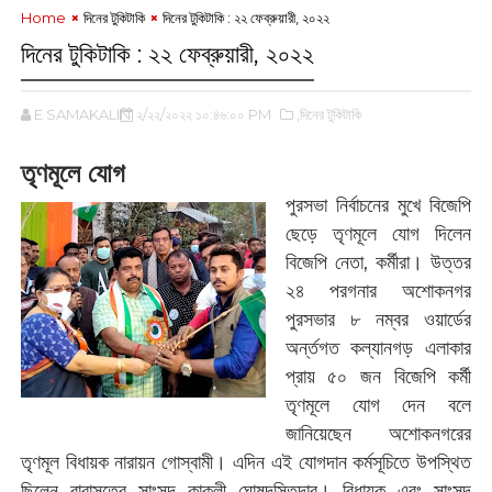
Home
দিনের টুকিটাকি
‌দিনের টুকিটাকি : ‌২২ ফেব্রুয়ারী, ২০২২
‌দিনের টুকিটাকি : ‌২২ ফেব্রুয়ারী, ২০২২
E SAMAKALIN
২/২২/২০২২ ১০:৪৬:০০ PM
,দিনের টুকিটাকি
তৃণমূলে যোগ
পুরসভা নির্বাচনের মুখে বিজেপি
ছেড়ে তৃণমূলে যোগ দিলেন
বিজেপি নেতা, কর্মীরা। উত্তর
২৪ পরগনার অশোকনগর
পুরসভার ৮ নম্বর ওয়ার্ডের
অর্ন্তগত কল্যানগড় এলাকার
প্রায় ৫০ জন বিজেপি কর্মী
তৃণমূলে যোগ দেন বলে
জানিয়েছেন অশোকনগরের
তৃণমূল বিধায়ক নারায়ন গোস্বামী। এদিন এই যোগদান কর্মসূচিতে উপস্থিত
ছিলেন বারাসতের সাংসদ কাকলী ঘোষদস্তিদার। বিধায়ক এবং সাংসদ