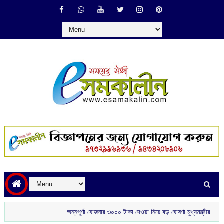
অন্নপূর্ণা যোজনার ৩০০০ টাকা দেওয়া নিয়ে বড় ঘোষণা মুখ্যমন্ত্রীর
শ্রীলঙ্ক