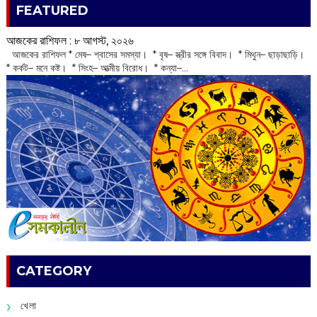
FEATURED
আজকের রাশিফল :‌ ‌‌৮ আগস্ট, ২০২৬
‌ আজকের রাশিফল * মেষ– শ্বাসের সমস্যা। * বৃষ– স্ত্রীর সঙ্গে বিবাদ। * মিথুন– ছাড়াছাড়ি।
* কর্কট– মনে কষ্ট। * সিংহ– আত্মীয় বিরোধ। * কন্যা–...
CATEGORY
খেলা