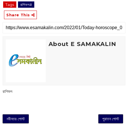
Tags
রাশিফল#
Share This
About E SAMAKALIN
রাশিফল
নবীনতর পোস্ট
পুরাতন পোস্ট