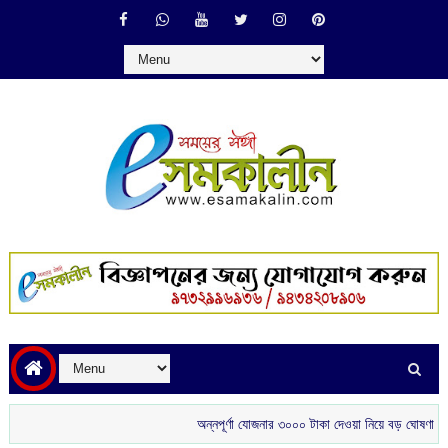
অন্নপূর্ণা যোজনার ৩০০০ টাকা দেওয়া নিয়ে বড় ঘোষণা মুখ্যমন্ত্রীর