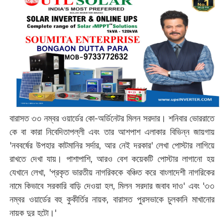
বারাসত ৩৩ নম্বর ওয়ার্ডের কো-অর্ডিনেটর মিলন সরদার। শনিবার ভোররাতে
কে বা কারা নিবেদিতাপল্লী এবং তার আশপাশ এলাকার বিভিন্ন জায়গায়
'নববর্ষের উপহার কাটমানির সর্দার, আর নেই দরকার' লেখা পোস্টার লাগিয়ে
রাখতে দেখা যায়। পাশাপাশি, আরও বেশ কয়েকটি পোস্টার লাগানো হয়
যেখানে লেখা, 'প্রকৃত ভারতীয় নাগরিককে বঞ্চিত করে বাংলাদেশী নাগরিকের
নামে কিভাবে সরকারি বাড়ি দেওয়া হল, মিলন সরদার জবাব দাও' এবং '৩৩
নম্বর ওয়ার্ডের বহু কুকীর্তির নায়ক, বারাসত পুরসভাকে চুলকানি মাখানোর
নায়ক দুর হটো।'