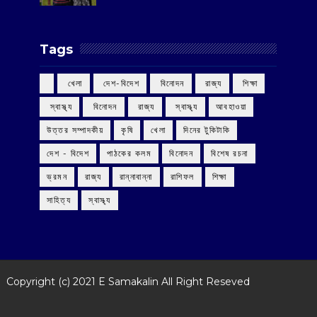
Tags
‌ খেলা
‌ দেশ-বিদেশ
‌ বিনোদন
‌ রাজ্য
‌ শিক্ষা
‌ স্বাস্থ্য
‌ বিনোদন
‌ রাজ্য
‌ স্বাস্থ্য
আবহাওয়া
উত্তর সম্পাদকীয়
কৃষি
খেলা
দিনের টুকিটাকি
দেশ - বিদেশ
পাঠকের কলম
বিনোদন
বিশেষ রচনা
ভ্রমন
রাজ্য
রান্নাবান্না
রাশিফল
শিক্ষা
সাহিত্য
স্বাস্থ্য
Copyright (c) 2021
E Samakalin
All Right Reseved