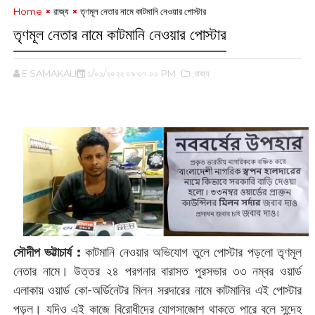
Home
রাজ্য
তৃণমূল নেতার নামে কাটমানি নেওয়ার পোস্টার
তৃণমূল নেতার নামে কাটমানি নেওয়ার পোস্টার
E SAMAKALIN
১/০১/২০২২ ০৯:৩৭:০০ PM
,রাজ্য
‌
সৌদীপ ভট্টাচার্য :
কাটমানি ‌নেওয়ার অভিযোগ তুলে পোস্টার পড়লো তৃণমূল
নেতার নামে। ‌উত্তর ২৪ পরগনার বারাসত পুরসভার ৩৩ নম্বর ওয়ার্ড
এলাকায় ওয়ার্ড কো-অর্ডিনেটর মিলন সরদারের নামে কাটমানির এই পোস্টার
পড়ল। যদিও এই কাজে বিরোধীদের যোগসাজোশ থাকতে পারে বলে সন্দেহ