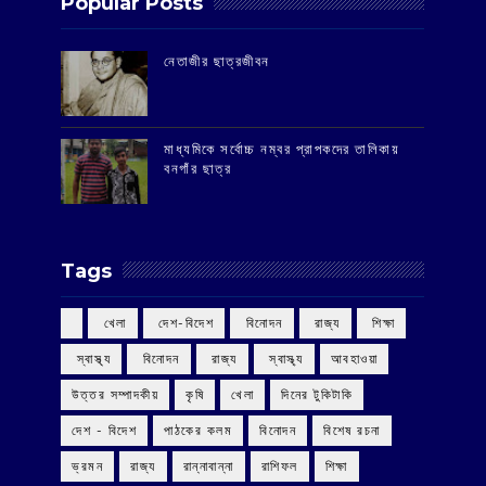
Popular Posts
‌নেতাজীর ছাত্রজীবন
মাধ্যমিকে সর্বোচ্চ নম্বর প্রাপকদের তালিকায়
বনগাঁর ছাত্র
Tags
‌ খেলা
‌ দেশ-বিদেশ
‌ বিনোদন
‌ রাজ্য
‌ শিক্ষা
‌ স্বাস্থ্য
‌ বিনোদন
‌ রাজ্য
‌ স্বাস্থ্য
আবহাওয়া
উত্তর সম্পাদকীয়
কৃষি
খেলা
দিনের টুকিটাকি
দেশ - বিদেশ
পাঠকের কলম
বিনোদন
বিশেষ রচনা
ভ্রমন
রাজ্য
রান্নাবান্না
রাশিফল
শিক্ষা