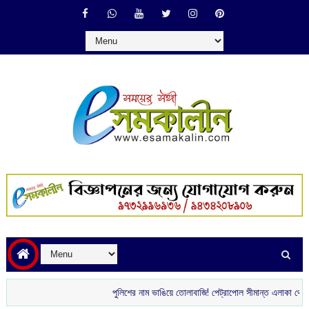
পুলিশের নাম ভাঙিয়ে তোলাবাজি! পেট্রাপোল সীমান্ত এলাকা থেকে গ্রেপ্তার দ