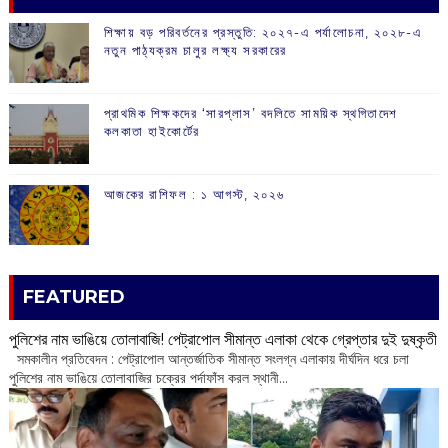
শিক্ষায় বড় পরিবর্তনের প্রস্তুতি: ২০২৭-এ পর্যালোচনা, ২০২৮-এ
নতুন পাঠ্যক্রম চালুর লক্ষ্য সরকারের
প্রাথমিক শিক্ষকদের ‘সারপ্লাস’ বদলিতে সাময়িক স্থগিতাদেশ
কলকাতা হাইকোর্টের
আজকের রাশিফল :‌ ‌‌১ আগস্ট, ২০২৬
FEATURED
পুলিশের নাম ভাঙিয়ে তোলাবাজি! পেট্রাপোল সীমান্ত এলাকা থেকে গ্রেপ্তার দুই দুষ্কৃতী
সমকালীন প্রতিবেদন : পেট্রাপোল আন্তর্জাতিক সীমান্ত সংলগ্ন এলাকায় দীর্ঘদিন ধরে চলা
পুলিশের নাম ভাঙিয়ে তোলাবাজির চক্রের পর্দাফাঁস করল স্থানী...