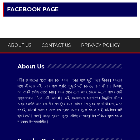
FACEBOOK PAGE
ABOUT US
CONTACT US
PRIVACY POLICY
About Us
নদীর স্রোতের মতো বয়ে চলে সময়। তার সঙ্গে ছুটে চলে জীবন। সময়ের
সঙ্গে জীবনের এই চলার পথে প্রতি মুহূর্তে ঘটে চলেছে নানা ঘটনা। জিজ্ঞাসু
মন তারই খোঁজ পেতে চায়। সময় মেনে চেনা জগৎ থেকে অচেনা পথের সেই
সুলুকসন্ধান দিতে চাই আমরা। এই সময়কালে চারপাশের দৈনন্দিন ঘটনার
মধ্যে যেগুলি আম বাঙালীর মন ছুঁয়ে যাবে, সাধারণ মানুষের স্বার্থ থাকবে, এমন
খবরই আমরা সততার সঙ্গে যত দ্রুত সম্ভব তুলে ধরতে চাই আমাদের এই
প্ল্যাটফর্মে। একটু ভিন্ন স্বাদে, সুস্থ সাহিত্য–সংস্কৃতির পরিচয় তুলে ধরতে
দায়বদ্ধ ই–সমকালীন।