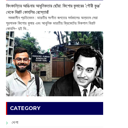
কিংবদন্তির আঙিনায় আধুনিকতার ছোঁয়া: কিশোর কুমারের ‘গৌরী কুঞ্জ’
থেকে বিরাট কোহলির রেস্তোরাঁ
‌ সমকালীন প্রতিবেদন : ভারতীয় সংগীত জগতের সর্বকালের অন্যতম সেরা
সুরসাধক কিশোর কুমার এবং আধুনিক ভারতীয় ক্রিকেটের দিকপাল বিরাট
কোহলি– ‌দুই ভি...
CATEGORY
খেলা