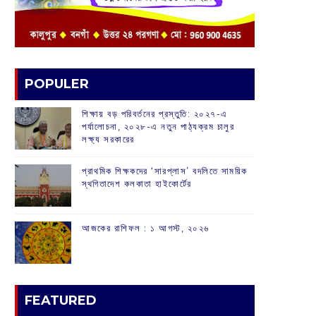
POPULER
শিক্ষায় বড় পরিবর্তনের প্রস্তুতি: ২০২৭-এ
পর্যালোচনা, ২০২৮-এ নতুন পাঠ্যক্রম চালুর
লক্ষ্য সরকারের
প্রাথমিক শিক্ষকদের ‘সারপ্লাস’ বদলিতে সাময়িক
স্থগিতাদেশ কলকাতা হাইকোর্টের
আজকের রাশিফল :‌ ‌‌১ আগস্ট, ২০২৬
FEATURED