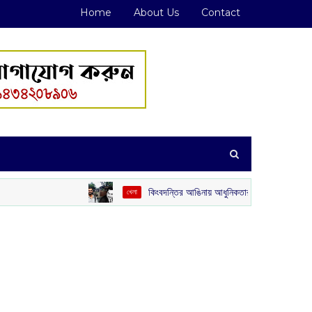
Home
About Us
Contact
কিংবদন্তির আঙিনায় আধুনিকতার ছোঁয়া: কিশোর কুমারের ‘গৌরী কুঞ্জ’ থে
খেলা