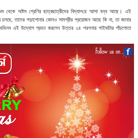
্চম থেকে অষ্টম শ্রেণির ছাত্রছাত্রীদের বিদ্যাল‌য়ে আসা বন্ধ আছে। এই
মন চলছে, তাদের পড়াশোনার কোনও সামগ্রীর প্রয়োজন আছে কি না, তা জানার
্থে অভিনব এই উদ্যোগ গ্রহন করলেন উত্তর ২৪ পরগনার গাইঘাটার পাঁচপোতা