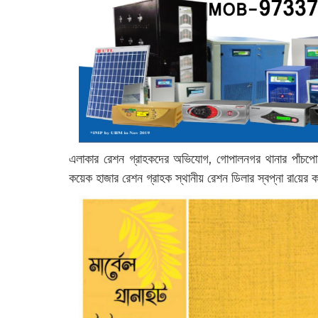
এলাকার রেশন গ্রাহকদের অভিযোগ, গোপালনগর থানার পাঁচপোতা
কয়েক হাজার রেশন গ্রাহক স্থানীয় রেশন ডিলার স্বপ্না রা‌য়ের