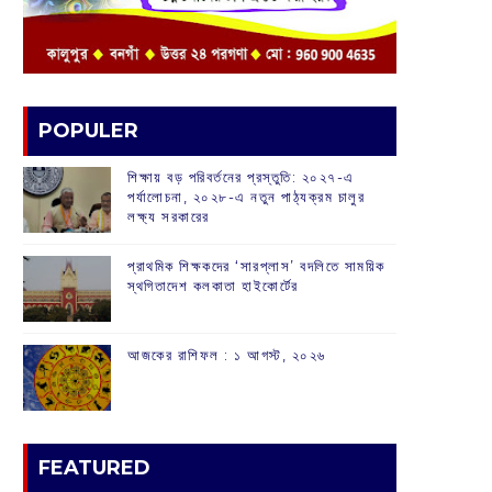
POPULER
শিক্ষায় বড় পরিবর্তনের প্রস্তুতি: ২০২৭-এ
পর্যালোচনা, ২০২৮-এ নতুন পাঠ্যক্রম চালুর
লক্ষ্য সরকারের
প্রাথমিক শিক্ষকদের ‘সারপ্লাস’ বদলিতে সাময়িক
স্থগিতাদেশ কলকাতা হাইকোর্টের
আজকের রাশিফল :‌ ‌‌১ আগস্ট, ২০২৬
FEATURED