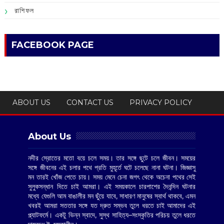
রাশিফল
FACEBOOK PAGE
ABOUT US
CONTACT US
PRIVACY POLICY
About Us
নদীর স্রোতের মতো বয়ে চলে সময়। তার সঙ্গে ছুটে চলে জীবন। সময়ের
সঙ্গে জীবনের এই চলার পথে প্রতি মুহূর্তে ঘটে চলেছে নানা ঘটনা। জিজ্ঞাসু
মন তারই খোঁজ পেতে চায়। সময় মেনে চেনা জগৎ থেকে অচেনা পথের সেই
সুলুকসন্ধান দিতে চাই আমরা। এই সময়কালে চারপাশের দৈনন্দিন ঘটনার
মধ্যে যেগুলি আম বাঙালীর মন ছুঁয়ে যাবে, সাধারণ মানুষের স্বার্থ থাকবে, এমন
খবরই আমরা সততার সঙ্গে যত দ্রুত সম্ভব তুলে ধরতে চাই আমাদের এই
প্ল্যাটফর্মে। একটু ভিন্ন স্বাদে, সুস্থ সাহিত্য–সংস্কৃতির পরিচয় তুলে ধরতে