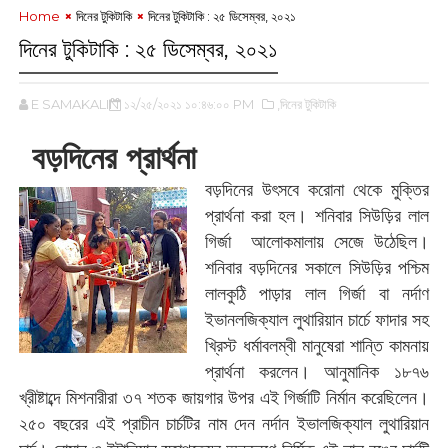
Home
দিনের টুকিটাকি
দিনের টুকিটাকি : ‌২৫ ডিসেম্বর, ২০২১
দিনের টুকিটাকি : ‌২৫ ডিসেম্বর, ২০২১
E SAMAKALIN
১২/২৫/২০২১ ১০:৪৬:০০ PM
,দিনের টুকিটাকি
‌বড়দিনের প্রার্থনা
বড়দিনের উৎসবে করোনা থেকে মুক্তির
প্রার্থনা করা হল। শনিবার সিউড়ির লাল
গির্জা আলোকমালায় সেজে উঠেছিল।
শনিবার বড়দিনের সকালে সিউড়ির পশ্চিম
লালকুঠি পাড়ার লাল গির্জা বা নর্দাণ
ইভানলজিক্যাল লুথারিয়ান চার্চে ফাদার সহ
খ্রিস্ট ধর্মাবলম্বী মানুষেরা শান্তি কামনায়
প্রার্থনা করলেন। আনুমানিক ১৮৭৬
খ্রীষ্টাব্দে মিশনারীরা ৩৭ শতক জায়গার উপর এই গির্জাটি নির্মান করেছিলেন।
২৫০ বছরের এই প্রাচীন চার্চটির নাম দেন নর্দান ইভালজিক্যাল লুথারিয়ান