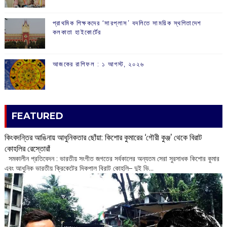
প্রাথমিক শিক্ষকদের ‘সারপ্লাস’ বদলিতে সাময়িক স্থগিতাদেশ
কলকাতা হাইকোর্টের
আজকের রাশিফল :‌ ‌‌১ আগস্ট, ২০২৬
FEATURED
কিংবদন্তির আঙিনায় আধুনিকতার ছোঁয়া: কিশোর কুমারের ‘গৌরী কুঞ্জ’ থেকে বিরাট
কোহলির রেস্তোরাঁ
‌ সমকালীন প্রতিবেদন : ভারতীয় সংগীত জগতের সর্বকালের অন্যতম সেরা সুরসাধক কিশোর কুমার
এবং আধুনিক ভারতীয় ক্রিকেটের দিকপাল বিরাট কোহলি– ‌দুই ভি...