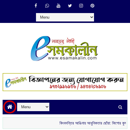
কিংবদন্তির আঙিনায় আধুনিকতার ছোঁয়া: কিশোর কুমারের ‘গৌরী ক