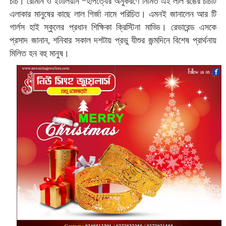
চার্চ। রোমান ও ইটালিয়ান স্হাপত্যের অনুকরণে নির্মিত এই লাল রঙের চার্চটি
এলাকার মানুষের কাছে লাল গির্জা নামে পরিচিত। এমনই জানালেন আর টি
গার্লস হাই স্কুলের প্রধান শিক্ষিকা ক্রিস্টিনা মাড্ডি। রেভারেন্ড এসকে
প্রসাদ জানান, শনিবার সকাল দশটায় প্রভু যীশুর জন্মদিনে বিশেষ প্রার্থনায়
মিলিত হন বহু মানুষ।