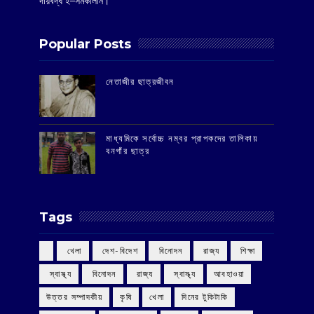
দায়বদ্ধ ই–সমকালীন।
Popular Posts
‌নেতাজীর ছাত্রজীবন
মাধ্যমিকে সর্বোচ্চ নম্বর প্রাপকদের তালিকায়
বনগাঁর ছাত্র
Tags
‌ খেলা
‌ দেশ-বিদেশ
‌ বিনোদন
‌ রাজ্য
‌ শিক্ষা
‌ স্বাস্থ্য
‌ বিনোদন
‌ রাজ্য
‌ স্বাস্থ্য
আবহাওয়া
উত্তর সম্পাদকীয়
কৃষি
খেলা
দিনের টুকিটাকি