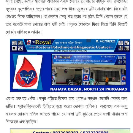
জানা গেছে, বনগাঁর মতিগঞ্জ এলাকার একটি সোনার দোকানের বয়স্ক কর্মী রাসমোহন
সূত্রধর বৃহস্পতিবার দুপুরে প্রায় দেড় লক্ষ টাকা মুল্যের দুটি সোনার বালা নিয়ে বাটা
মো‌ড়ের দিকে যাচ্ছিলেন। রাখালদাস সেতু পার করার পর হঠাৎ তিনি খেয়াল করেন যে
তার পকেটে থাকা সোনার বালা দুটি নেই ৷ দ্রুত দোকানে ফিরে গিয়ে তিনি বিষয়টি
দোকান মালিককে জানান।
এরপর শুরু হয় খোঁজ ৷ দুপুর গড়িয়ে বিকেল হয়ে গেলেও সন্ধান মেলেনি সোনার বালা
দুটির। স্বাভাবিকভাবেই চিন্তিত হয়ে পরেন দোকান মালিক। অবশেষে এক বন্ধু
মারফত দোকান মালিক জানতে পারেন যে, বালা দুটি কুড়িয়ে পেয়ে বনগাঁ থানায় জমা
দিয়েছেন এক ব্যক্তি।