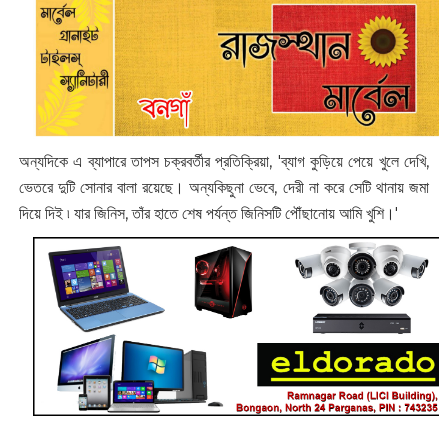
অন্যদিকে এ ব্যাপারে তাপস চক্রবর্তীর প্রতিক্রিয়া, 'ব্যাগ কুড়িয়ে পেয়ে খুলে দেখি,
ভেতরে দুটি সোনার বালা ‌রয়েছে। অন্যকিছুনা ভেবে, দেরী না করে সেটি থানায় জমা
দিয়ে দিই ৷ যার জিনিস, তাঁর হাতে শেষ পর্যন্ত জিনিসটি পৌঁছানোয় আমি খুশি।'‌