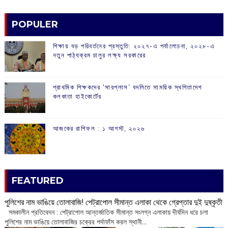
POPULER
শিক্ষায় বড় পরিবর্তনের প্রস্তুতি: ২০২৭-এ পর্যালোচনা, ২০২৮-এ
নতুন পাঠ্যক্রম চালুর লক্ষ্য সরকারের
প্রাথমিক শিক্ষকদের ‘সারপ্লাস’ বদলিতে সাময়িক স্থগিতাদেশ
কলকাতা হাইকোর্টের
আজকের রাশিফল :‌ ‌‌১ আগস্ট, ২০২৬
FEATURED
পুলিশের নাম ভাঙিয়ে তোলাবাজি! পেট্রাপোল সীমান্ত এলাকা থেকে গ্রেপ্তার দুই দুষ্কৃতী
সমকালীন প্রতিবেদন : পেট্রাপোল আন্তর্জাতিক সীমান্ত সংলগ্ন এলাকায় দীর্ঘদিন ধরে চলা
পুলিশের নাম ভাঙিয়ে তোলাবাজির চক্রের পর্দাফাঁস করল স্থানী...