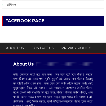
রাশিফল
FACEBOOK PAGE
ABOUT US
CONTACT US
PRIVACY POLICY
About Us
নদীর স্রোতের মতো বয়ে চলে সময়। তার সঙ্গে ছুটে চলে জীবন। সময়ের
সঙ্গে জীবনের এই চলার পথে প্রতি মুহূর্তে ঘটে চলেছে নানা ঘটনা। জিজ্ঞাসু
মন তারই খোঁজ পেতে চায়। সময় মেনে চেনা জগৎ থেকে অচেনা পথের সেই
সুলুকসন্ধান দিতে চাই আমরা। এই সময়কালে চারপাশের দৈনন্দিন ঘটনার
মধ্যে যেগুলি আম বাঙালীর মন ছুঁয়ে যাবে, সাধারণ মানুষের স্বার্থ থাকবে, এমন
খবরই আমরা সততার সঙ্গে যত দ্রুত সম্ভব তুলে ধরতে চাই আমাদের এই
প্ল্যাটফর্মে। একটু ভিন্ন স্বাদে, সুস্থ সাহিত্য–সংস্কৃতির পরিচয় তুলে ধরতে
দায়বদ্ধ ই–সমকালীন।