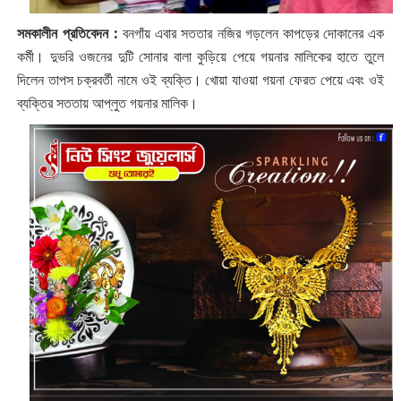
সমকালীন প্রতিবেদন :
বনগাঁয় এবার সততার নজির গড়লেন কাপড়ের দোকানের এক
কর্মী। দুভরি ওজনের দুটি সোনার বালা কুড়িয়ে পেয়ে গয়নার মালিকের হাতে তুলে
দিলেন তাপস চক্রবর্তী নামে ওই ব্যক্তি। খোয়া যাওয়া গয়না ফেরত পেয়ে এবং ওই
ব্যক্তির সততায় আপ্লুত গয়নার মালিক।