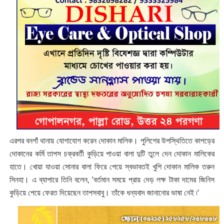
এরপর বনগাঁ থানায় যোগাযোগ করেন দোকান মালিক। পুলিশের উপস্থিতিতে কাপড়ের
দোকানের কর্মি তাপস চক্রবর্তী কুড়িয়ে পাওয়া বালা দুটি তুলে দেন দোকান মালিকের
হাতে। খোয়া যাওয়া সোনার বালা ফিরে পেয়ে স্বভাবতই খুশি দোকান মালিক ‌তরুন
সিনহা। এ ব্যাপারে তিনি বলেন, 'বর্তমান সময়ে প্রায় দেড় লক্ষ টাকা দামের জিনিস
কুড়িয়ে পেয়ে ফেরত দিয়েছেন তাপস‌বাবু। তাঁকে ধন্যবাদ জানানোর ভাষা নেই ৷'