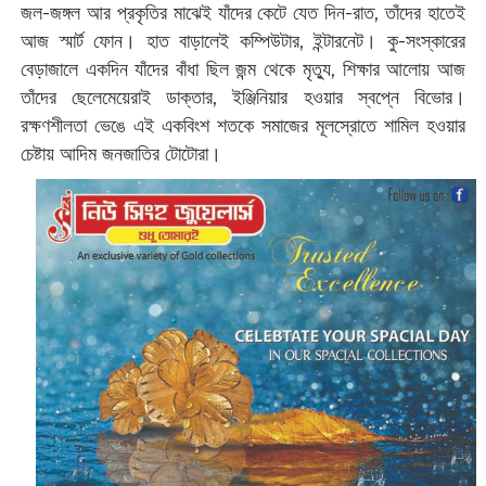
জল-জঙ্গল আর প্রকৃতির মাঝেই যাঁদের কেটে যেত দিন-রাত, তাঁদের হাতেই
আজ স্মার্ট ফোন। হাত বাড়ালেই কম্পিউটার, ইন্টারনেট। কু-সংস্কারের
বেড়াজালে একদিন যাঁদের বাঁধা ছিল জন্ম থেকে মৃত্যু, শিক্ষার আলোয় আজ
তাঁদের ছেলেমেয়েরাই ডাক্তার, ইঞ্জিনিয়ার হওয়ার স্বপ্নে বিভোর।
রক্ষণশীলতা ভেঙে এই একবিংশ শতকে সমাজের মূলস্রোতে শামিল হওয়ার
চেষ্টায় আদিম জনজাতির টোটোরা।