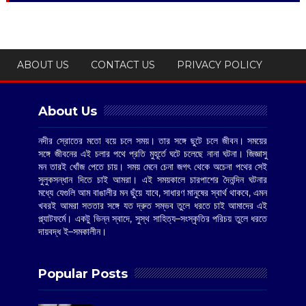
ABOUT US
CONTACT US
PRIVACY POLICY
About Us
নদীর স্রোতের মতো বয়ে চলে সময়। তার সঙ্গে ছুটে চলে জীবন। সময়ের
সঙ্গে জীবনের এই চলার পথে প্রতি মুহূর্তে ঘটে চলেছে নানা ঘটনা। জিজ্ঞাসু
মন তারই খোঁজ পেতে চায়। সময় মেনে চেনা জগৎ থেকে অচেনা পথের সেই
সুলুকসন্ধান দিতে চাই আমরা। এই সময়কালে চারপাশের দৈনন্দিন ঘটনার
মধ্যে যেগুলি আম বাঙালীর মন ছুঁয়ে যাবে, সাধারণ মানুষের স্বার্থ থাকবে, এমন
খবরই আমরা সততার সঙ্গে যত দ্রুত সম্ভব তুলে ধরতে চাই আমাদের এই
প্ল্যাটফর্মে। একটু ভিন্ন স্বাদে, সুস্থ সাহিত্য–সংস্কৃতির পরিচয় তুলে ধরতে
দায়বদ্ধ ই–সমকালীন।
Popular Posts