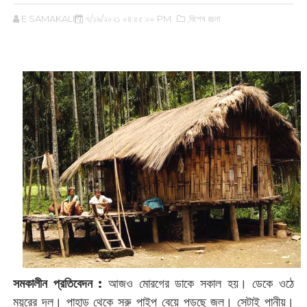
E SAMAKALIN
৭/১৯/২০২১ ০৪:৫৫:০০ PM
,বিশেষ রচনা
সমকালীন প্রতিবেদন :
‌আজও মোরগের ডাকে সকাল হয়। ডেকে ওঠে
ময়ুরের দল। পাহাড় থেকে সরু পাইপ বেয়ে পড়ছে জল। সেটাই পানীয়।