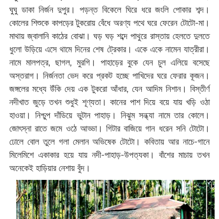
ঘুঘু ডাকা নির্জন দুপুর। পড়ন্ত বিকেলে ঘিরে ধরে জংলি পোকার শব্দ।
কোলের শিশুকে কাপড়ের টুকরোয় বেঁধে অরণ্য পথে ঘরে ফেরেন টোটো-মা।
মাথায় জ্বালানি কাঠের বোঝা। ঘড় ঘড় শব্দে পাথুরে রাস্তায় হেলতে দুলতে
ধুলো উড়িয়ে এসে থামে দিনের শেষ ট্রেকার। একে একে নামেন যাত্রীরা।
নামে মালপত্র, ছাগল, মুরগি। পাহাড়ের বুকে যেন চুল এলিয়ে বসেছে
অস্তরাগ। নির্জনতা ভেদ করে প্রকট হচ্ছে পাখিদের ঘরে ফেরার কূজন।
জঙ্গলের মধ্যে উঁকি দেয় এক টুকরো আঁধার, যেন আদিম নিশান। বিস্তীর্ণ
নদীখাত জুড়ে তখন শুধুই শূণ্যতা। কানের পাশ দিয়ে বয়ে যায় খড়ি ওঠা
হাওয়া। নিশ্চুপ দাঁডিয়ে ভুটান পাহাড়। নিঝুম সন্ধ্যা নামে তার কোলে।
জোৎস্না রাতে জমে ওঠে আড্ডা। গিটার বাজিয়ে গান ধরেন সনি টোটো।
ঢোলে বোল তুলে গলা মেলান অভিষেক টোটো। কবিতায় আর নাচে-গানে
মিলেমিশে একাকার হয়ে যায় নদী-পাহাড়-উপত্যকা। বাঁশের মাচায় তখন
অনেকেই হাড়িয়ার নেশায় বুঁদ।