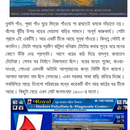
ধুমসি গাঁও, পূজা গাঁও ঘুরে মিত্রং গাঁওয়ে পা রাখতেই থমকে দাঁড়াতে হয়।
বাঁশের খুঁটির উপর খড়ের দোচালা বাড়ির সামনে। অপূর্ব কারুকার্য। গোটা
গ্রামে এই একটিই। আর একটি টিকে আছে সুব্বা গাঁওয়ে। কিন্তু সেটাই বা
কতদিন। টোটো পাড়ার প্রবীণ বাসিন্দা ধনিরাম টোটোর কথার সূত্র ধরে মনের
কোণে উঁকি দেয় প্রশ্নটা। আগে খয়ের কাঠ দিয়ে বাসগৃহ বানাতেন
টোটোরা। সেসব ঘর নির্মাণে নিজস্বতা ছিল। ঘরের মধ্যে পুজো, খাওয়া-
দাওয়া, শোওয়া এমনকী অতিথি আপ্যায়নের জন্য নির্দিষ্ট ছিল জায়গা।
আলাদা আলাদা নাম ছিল সেসবের। এখন সরকার পাকা বাড়ি বানিয়ে দিচ্ছে।
সবমিলিয়ে সাড়ে তিনশো পরিবারের মধ্যে কয়েকটি বাঁশ আর কাঠের ঘর টিকে
আছে। কিছুটা বেড়ে এখন মোট জনসংখ্যা ১৬০০-র মতো।