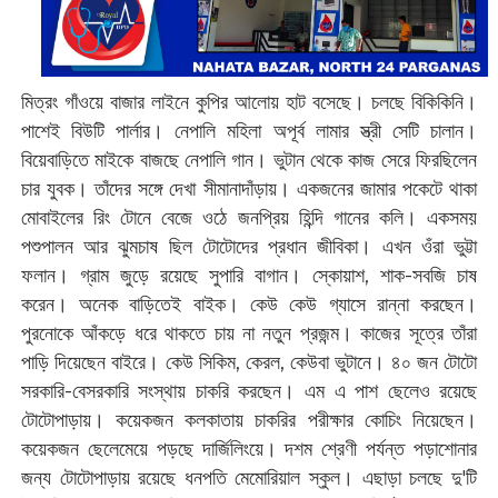
মিত্রং গাঁওয়ে বাজার লাইনে কুপির আলোয় হাট বসেছে। চলছে বিকিকিনি।
পাশেই বিউটি পার্লার। নেপালি মহিলা অপূর্ব লামার স্ত্রী সেটি চালান।
বিয়েবাড়িতে মাইকে বাজছে নেপালি গান। ভুটান থেকে কাজ সেরে ফিরছিলেন
চার যুবক। তাঁদের সঙ্গে দেখা সীমানাদাঁড়ায়। একজনের জামার পকেটে থাকা
মোবাইলের রিং টোনে বেজে ওঠে জনপ্রিয় হিন্দি গানের কলি। একসময়
পশুপালন আর ঝুমচাষ ছিল টোটোদের প্রধান জীবিকা। এখন ওঁরা ভুট্টা
ফলান। গ্রাম জুড়ে রয়েছে সুপারি বাগান। স্কোয়াশ, শাক-সবজি চাষ
করেন। অনেক বাড়িতেই বাইক। কেউ কেউ গ্যাসে রান্না করছেন।
পুরনোকে আঁকড়ে ধরে থাকতে চায় না নতুন প্রজন্ম। কাজের সূত্রে তাঁরা
পাড়ি দিয়েছেন বাইরে। কেউ সিকিম, কেরল, কেউবা ভুটানে। ৪০ জন টোটো
সরকারি-বেসরকারি সংস্থায় চাকরি করছেন। এম এ পাশ ছেলেও রয়েছে
টোটোপাড়ায়। কয়েকজন কলকাতায় চাকরির পরীক্ষার কোচিং নিয়েছেন।
কয়েকজন ছেলেমেয়ে পড়ছে দার্জিলিংয়ে। দশম শ্রেণী পর্যন্ত পড়াশোনার
জন্য টোটোপাড়ায় রয়েছে ধনপতি মেমোরিয়াল স্কুল। এছাড়া চলছে দু'টি