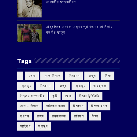
‌নেতাজীর ছাত্রজীবন
মাধ্যমিকে সর্বোচ্চ নম্বর প্রাপকদের তালিকায়
বনগাঁর ছাত্র
Tags
‌ খেলা
‌ দেশ-বিদেশ
‌ বিনোদন
‌ রাজ্য
‌ শিক্ষা
‌ স্বাস্থ্য
‌ বিনোদন
‌ রাজ্য
‌ স্বাস্থ্য
আবহাওয়া
উত্তর সম্পাদকীয়
কৃষি
খেলা
দিনের টুকিটাকি
দেশ - বিদেশ
পাঠকের কলম
বিনোদন
বিশেষ রচনা
ভ্রমন
রাজ্য
রান্নাবান্না
রাশিফল
শিক্ষা
সাহিত্য
স্বাস্থ্য