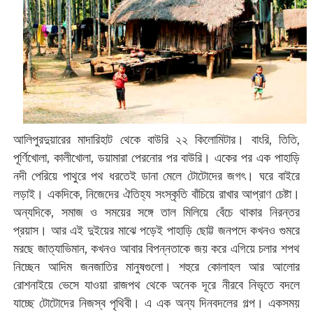
আলিপুরদুয়ারের মাদারিহাট থেকে বাউরি ২২ কিলোমিটার। বাংরি, তিতি,
পূর্ণিখোলা, কালীখোলা, ডয়ামারা পেরনোর পর বাউরি। একের পর এক পাহাড়ি
নদী পেরিয়ে পাথুরে পথ ধরতেই ডানা মেলে টোটোদের জগৎ। ঘরে বাইরে
লড়াই। একদিকে, নিজেদের ঐতিহ্য সংস্কৃতি বাঁচিয়ে রাখার আপ্রাণ চেষ্টা।
অন্যদিকে, সমাজ ও সময়ের সঙ্গে তাল মিলিয়ে বেঁচে থাকার নিরন্তর
প্রয়াস। আর এই দুইয়ের মাঝে পড়েই পাহাড়ি ছোট্ট জনপদে কখনও গুমরে
মরছে জাত্যাভিমান, কখনও আবার বিপন্নতাকে জয় করে এগিয়ে চলার শপথ
নিচ্ছেন আদিম জনজাতির মানুষগুলো। শহুরে কোলাহল আর আলোর
রোশনাইয়ে ভেসে যাওয়া রাজপথ থেকে অনেক দূরে নীরবে নিভৃতে বদলে
যাচ্ছে টোটোদের নিজস্ব পৃথিবী। এ এক অন্য দিনবদলের গল্প। একসময়