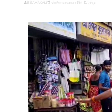
E SAMAKALIN
৭/০৩/২০২৬ ০৬:১৩:০০ PM
,‌ রাজ্য
‌