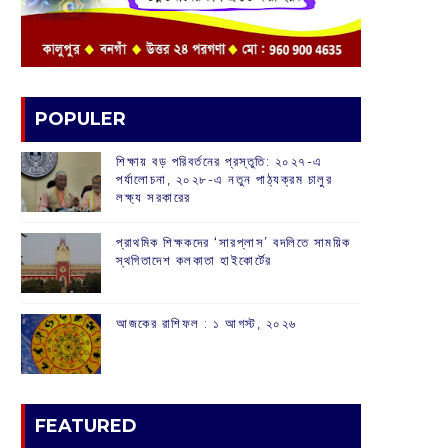
POPULER
শিক্ষায় বড় পরিবর্তনের প্রস্তুতি: ২০২৭-এ
পর্যালোচনা, ২০২৮-এ নতুন পাঠ্যক্রম চালুর
লক্ষ্য সরকারের
প্রাথমিক শিক্ষকদের ‘সারপ্লাস’ বদলিতে সাময়িক
স্থগিতাদেশ কলকাতা হাইকোর্টের
আজকের রাশিফল :‌ ‌‌১ আগস্ট, ২০২৬
FEATURED