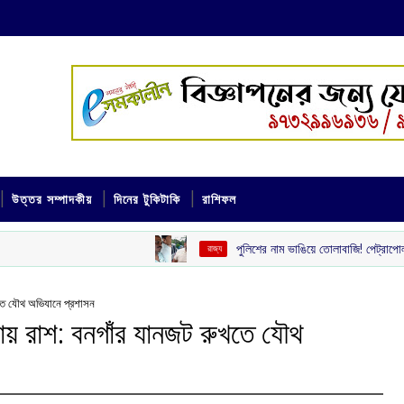
উত্তর সম্পাদকীয়
দিনের টুকিটাকি
রাশিফল
পুলিশের নাম ভাঙিয়ে তোলাবাজি! পেট্রাপোল সীমান্ত এলাকা থেকে 
‌ রাজ্য
তে যৌথ অভিযানে প্রশাসন
য় রাশ: বনগাঁর যানজট রুখতে যৌথ