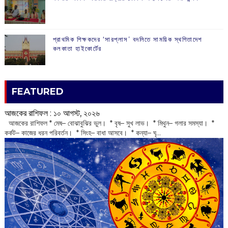
প্রাথমিক শিক্ষকদের ‘সারপ্লাস’ বদলিতে সাময়িক স্থগিতাদেশ
কলকাতা হাইকোর্টের
FEATURED
আজকের রাশিফল :‌ ‌‌১০ আগস্ট, ২০২৬
‌ আজকের রাশিফল * মেষ– বোঝাবুঝির ভুল। * বৃষ– সুখ লাভ। * মিথুন– গলার সমস্যা। *
কর্কট– কাজের ধরন পরিবর্তন। * সিংহ– বাধা আসবে। * কন্যা– ঘৃ...