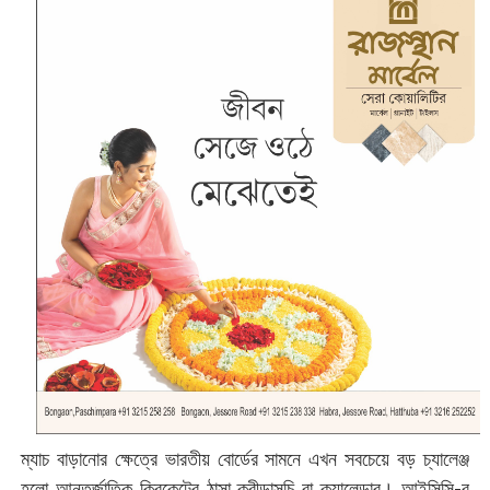
ম্যাচ বাড়ানোর ক্ষেত্রে ভারতীয় বোর্ডের সামনে এখন সবচেয়ে বড় চ্যালেঞ্জ
হলো আন্তর্জাতিক ক্রিকেটের ঠাসা ক্রীড়াসূচি বা ক্যালেন্ডার। আইসিসি-র