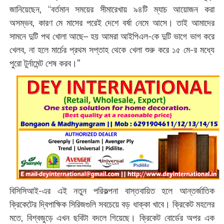
জানিয়েছেন, “বর্তমান সময়ের সীমারেখায় ৯৪টি ম্যাচ আয়োজন করা
অসম্ভব, কারণ মে মাসের পরেই দেশে বর্ষা নেমে আসে। তাই আমাদের
সামনে দুটি পথ খোলা আছে– হয় আমরা আইপিএল-কে দুটি ভাগে ভাগ করে
খেলব, না হলে মার্চের প্রথম সপ্তাহ থেকে খেলা শুরু করে ১৫ মে-র মধ্যে
পুরো টুর্নামেন্ট শেষ করব।”
বিসিসিআই-এর এই নতুন পরিকল্পনা বাস্তবায়িত হলে আন্তর্জাতিক
ক্রিকেটের দ্বিপাক্ষিক সিরিজগুলি সবচেয়ে বড় ধাক্কা খাবে। ক্রিকেট মহলের
মতে, বিশ্বজুড়ে এখন ছবিটা বদলে গিয়েছে। ক্রিকেট বোর্ডের অপর এক