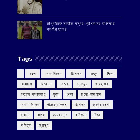
মাধ্যমিকে সর্বোচ্চ নম্বর প্রাপকদের তালিকায়
বনগাঁর ছাত্র
Tags
‌ খেলা
‌ দেশ-বিদেশ
‌ বিনোদন
‌ রাজ্য
‌ শিক্ষা
‌ স্বাস্থ্য
‌ বিনোদন
‌ রাজ্য
‌ স্বাস্থ্য
আবহাওয়া
উত্তর সম্পাদকীয়
কৃষি
খেলা
দিনের টুকিটাকি
দেশ - বিদেশ
পাঠকের কলম
বিনোদন
বিশেষ রচনা
ভ্রমন
রাজ্য
রান্নাবান্না
রাশিফল
শিক্ষা
সাহিত্য
স্বাস্থ্য