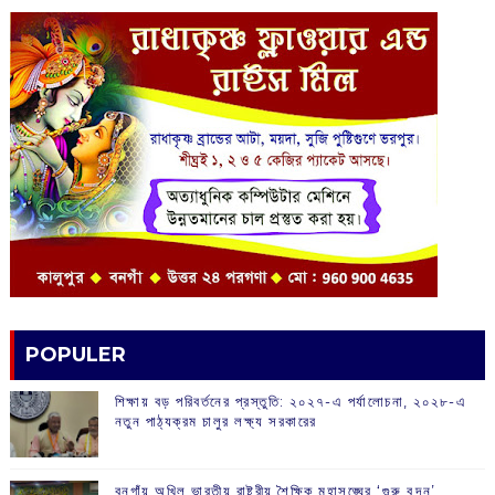
POPULER
শিক্ষায় বড় পরিবর্তনের প্রস্তুতি: ২০২৭-এ পর্যালোচনা, ২০২৮-এ
নতুন পাঠ্যক্রম চালুর লক্ষ্য সরকারের
বনগাঁয় অখিল ভারতীয় রাষ্ট্রীয় শৈক্ষিক মহাসঙ্ঘের ‘গুরু বন্দন’