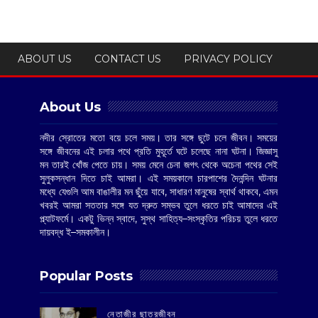
ABOUT US
CONTACT US
PRIVACY POLICY
About Us
নদীর স্রোতের মতো বয়ে চলে সময়। তার সঙ্গে ছুটে চলে জীবন। সময়ের
সঙ্গে জীবনের এই চলার পথে প্রতি মুহূর্তে ঘটে চলেছে নানা ঘটনা। জিজ্ঞাসু
মন তারই খোঁজ পেতে চায়। সময় মেনে চেনা জগৎ থেকে অচেনা পথের সেই
সুলুকসন্ধান দিতে চাই আমরা। এই সময়কালে চারপাশের দৈনন্দিন ঘটনার
মধ্যে যেগুলি আম বাঙালীর মন ছুঁয়ে যাবে, সাধারণ মানুষের স্বার্থ থাকবে, এমন
খবরই আমরা সততার সঙ্গে যত দ্রুত সম্ভব তুলে ধরতে চাই আমাদের এই
প্ল্যাটফর্মে। একটু ভিন্ন স্বাদে, সুস্থ সাহিত্য–সংস্কৃতির পরিচয় তুলে ধরতে
দায়বদ্ধ ই–সমকালীন।
Popular Posts
‌নেতাজীর ছাত্রজীবন