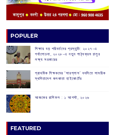
POPULER
শিক্ষায় বড় পরিবর্তনের প্রস্তুতি: ২০২৭-এ
পর্যালোচনা, ২০২৮-এ নতুন পাঠ্যক্রম চালুর
লক্ষ্য সরকারের
প্রাথমিক শিক্ষকদের ‘সারপ্লাস’ বদলিতে সাময়িক
স্থগিতাদেশ কলকাতা হাইকোর্টের
আজকের রাশিফল :‌ ‌‌১ আগস্ট, ২০২৬
FEATURED