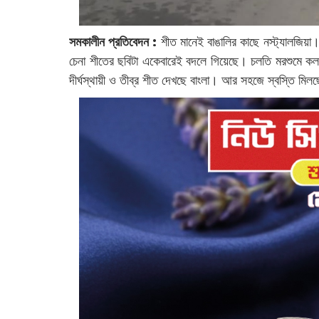
সমকালীন প্রতিবেদন :
শীত মানেই বাঙালির কাছে নস্ট্যালজিয়া‌।
চেনা শীতের ছবিটা একেবারেই বদলে গিয়েছে। চলতি মরশুমে কলকাত
দীর্ঘস্থায়ী ও তীব্র শীত দেখছে বাংলা। আর সহজে স্বস্তি মিল