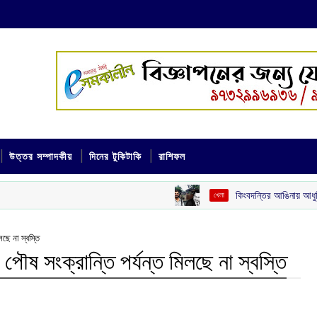
উত্তর সম্পাদকীয়
দিনের টুকিটাকি
রাশিফল
কিংবদন্তির আঙিনায় আধুনিকতার ছোঁয়া: কিশোর ক
খেলা
লছে না স্বস্তি
 পৌষ সংক্রান্তি পর্যন্ত মিলছে না স্বস্তি