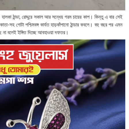
 হালকা ঠান্ডা, রোদ্দুরে সকাল আর সন্ধেয় গরম চায়ের কাপ। কিন্তু এ বার সেই
া-সহ গোটা পশ্চিমবঙ্গ কার্যত হাড়কাঁপানো ঠান্ডার কবলে। বহু বছর পর এমন
ছে না বলেই ইঙ্গিত দিচ্ছে আবহাওয়া দফতর।