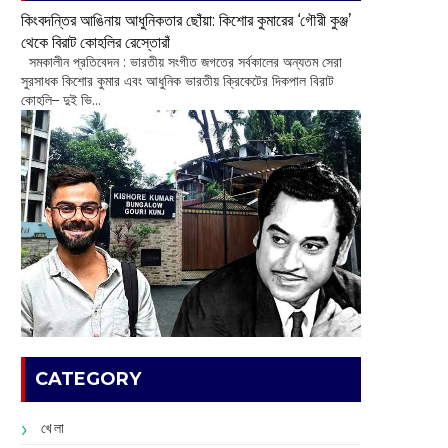
কিংবদন্তির আঙিনায় আধুনিকতার ছোঁয়া: কিশোর কুমারের ‘গৌরী কুঞ্জ’
থেকে বিরাট কোহলির রেস্তোরাঁ
‌ সমকালীন প্রতিবেদন : ভারতীয় সংগীত জগতের সর্বকালের অন্যতম সেরা
সুরসাধক কিশোর কুমার এবং আধুনিক ভারতীয় ক্রিকেটের দিকপাল বিরাট
কোহলি– ‌দুই ভি...
CATEGORY
খেলা