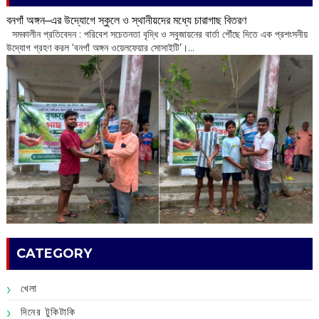
বনগাঁ অঙ্গন–এর উদ্যোগে স্কুলে ও স্থানীয়দের মধ্যে চারাগাছ বিতরণ
সমকালীন প্রতিবেদন : পরিবেশ সচেতনতা বৃদ্ধি ও সবুজায়নের বার্তা পৌঁছে দিতে এক প্রশংসনীয়
উদ্যোগ গ্রহণ করল ‘বনগাঁ অঙ্গন ওয়েলফেয়ার সোসাইটি’।...
CATEGORY
খেলা
দিনের টুকিটাকি