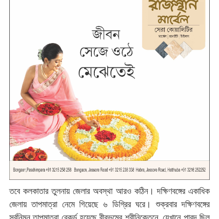
তবে কলকাতার তুলনায় জেলার অবস্থা আরও কঠিন। দক্ষিণবঙ্গের একাধিক
জেলায় তাপমাত্রা নেমে গিয়েছে ৬ ডিগ্রির ঘরে। শুক্রবার দক্ষিণবঙ্গের
সর্বনিম্ন তাপমাত্রা রেকর্ড হয়েছে বীরভূমের শ্রীনিকেতনে, যেখানে পারদ ছিল