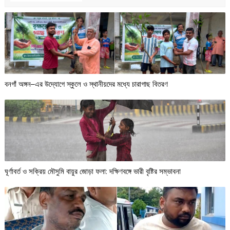
বনগাঁ অঙ্গন–এর উদ্যোগে স্কুলে ও স্থানীয়দের মধ্যে চারাগাছ বিতরণ
ঘূর্ণাবর্ত ও সক্রিয় মৌসুমি বায়ুর জোড়া ফলা: দক্ষিণবঙ্গে ভারী বৃষ্টির সম্ভাবনা