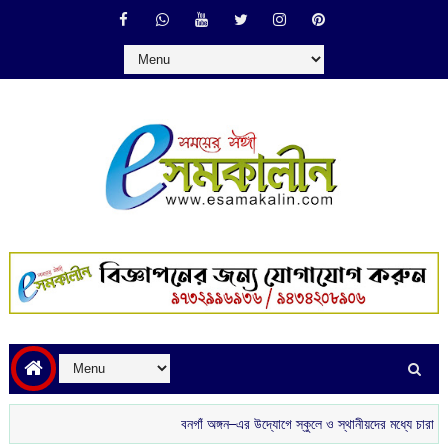
বনগাঁ অঙ্গন–এর উদ্যোগে স্কুলে ও স্থানীয়দের মধ্যে চারাগাছ বিতরণ