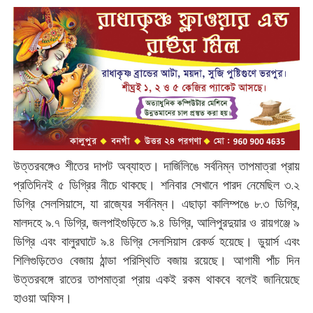
উত্তরবঙ্গেও শীতের দাপট অব্যাহত। দার্জিলিঙে সর্বনিম্ন তাপমাত্রা প্রায়
প্রতিদিনই ৫ ডিগ্রির নীচে থাকছে। শনিবার সেখানে পারদ নেমেছিল ৩.২
ডিগ্রি সেলসিয়াসে, যা রাজ্যের সর্বনিম্ন। এছাড়া কালিম্পঙে ৮.৩ ডিগ্রি,
মালদহে ৯.৭ ডিগ্রি, জলপাইগুড়িতে ৯.৪ ডিগ্রি, আলিপুরদুয়ার ও রায়গঞ্জে ৯
ডিগ্রি এবং বালুরঘাটে ৯.৪ ডিগ্রি সেলসিয়াস রেকর্ড হয়েছে। ডুয়ার্স এবং
শিলিগুড়িতেও বেজায় ঠান্ডা পরিস্থিতি বজায় রয়েছে। আগামী পাঁচ দিন
উত্তরবঙ্গে রাতের তাপমাত্রা প্রায় একই রকম থাকবে বলেই জানিয়েছে
হাওয়া অফিস।