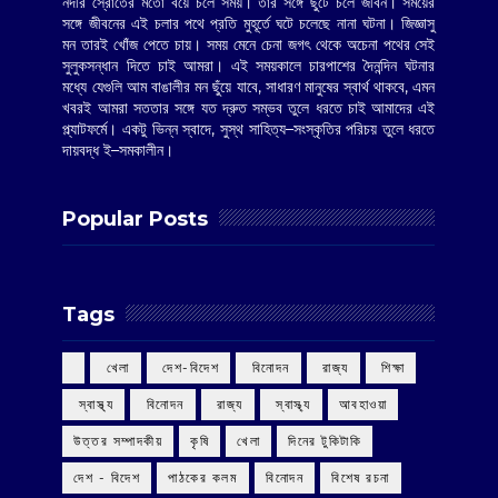
নদীর স্রোতের মতো বয়ে চলে সময়। তার সঙ্গে ছুটে চলে জীবন। সময়ের
সঙ্গে জীবনের এই চলার পথে প্রতি মুহূর্তে ঘটে চলেছে নানা ঘটনা। জিজ্ঞাসু
মন তারই খোঁজ পেতে চায়। সময় মেনে চেনা জগৎ থেকে অচেনা পথের সেই
সুলুকসন্ধান দিতে চাই আমরা। এই সময়কালে চারপাশের দৈনন্দিন ঘটনার
মধ্যে যেগুলি আম বাঙালীর মন ছুঁয়ে যাবে, সাধারণ মানুষের স্বার্থ থাকবে, এমন
খবরই আমরা সততার সঙ্গে যত দ্রুত সম্ভব তুলে ধরতে চাই আমাদের এই
প্ল্যাটফর্মে। একটু ভিন্ন স্বাদে, সুস্থ সাহিত্য–সংস্কৃতির পরিচয় তুলে ধরতে
দায়বদ্ধ ই–সমকালীন।
Popular Posts
Tags
‌ খেলা
‌ দেশ-বিদেশ
‌ বিনোদন
‌ রাজ্য
‌ শিক্ষা
‌ স্বাস্থ্য
‌ বিনোদন
‌ রাজ্য
‌ স্বাস্থ্য
আবহাওয়া
উত্তর সম্পাদকীয়
কৃষি
খেলা
দিনের টুকিটাকি
দেশ - বিদেশ
পাঠকের কলম
বিনোদন
বিশেষ রচনা