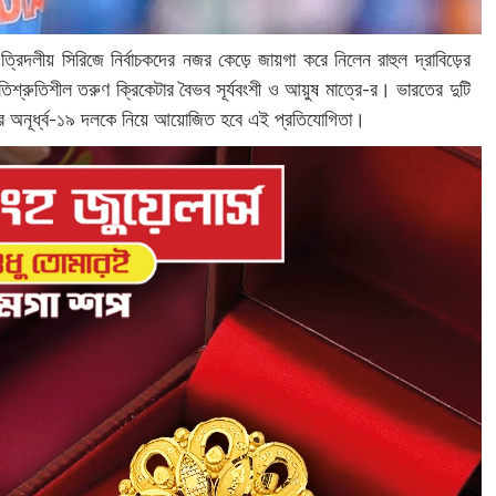
্রিদলীয় সিরিজে নির্বাচকদের নজর কেড়ে জায়গা করে নিলেন রাহুল দ্রাবিড়ের
রতিশ্রুতিশীল তরুণ ক্রিকেটার বৈভব সূর্যবংশী ও আয়ুষ মাত্রে-র। ভারতের দুটি
নের অনূর্ধ্ব-১৯ দলকে নিয়ে আয়োজিত হবে এই প্রতিযোগিতা।