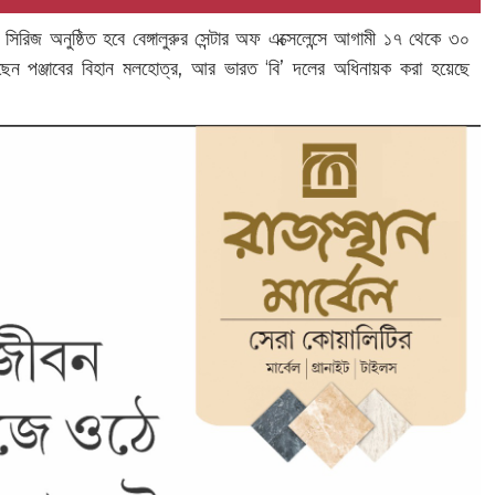
িজ অনুষ্ঠিত হবে বেঙ্গালুরুর সেন্টার অফ এক্সেলেন্সে আগামী ১৭ থেকে ৩০
য়েছেন পঞ্জাবের বিহান মলহোত্র, আর ভারত ‘বি’ দলের অধিনায়ক করা হয়েছে