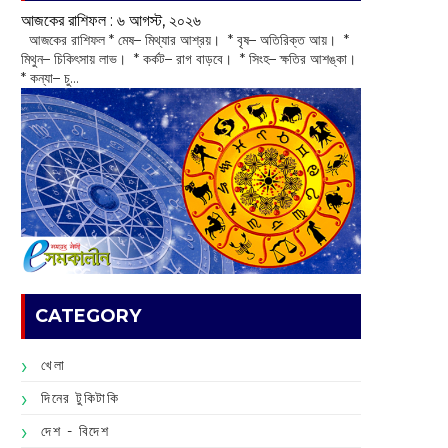
আজকের রাশিফল :‌ ‌‌৬ আগস্ট, ২০২৬
‌ আজকের রাশিফল * মেষ– মিথ্যার আশ্রয়। * বৃষ– অতিরিক্ত আয়। *
মিথুন– চিকিৎসায় লাভ। * কর্কট– রাগ বাড়বে। * সিংহ– ক্ষতির আশঙ্কা।
* কন্যা– চু...
CATEGORY
খেলা
দিনের টুকিটাকি
দেশ - বিদেশ