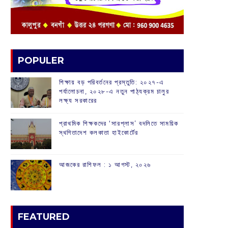
POPULER
শিক্ষায় বড় পরিবর্তনের প্রস্তুতি: ২০২৭-এ
পর্যালোচনা, ২০২৮-এ নতুন পাঠ্যক্রম চালুর
লক্ষ্য সরকারের
প্রাথমিক শিক্ষকদের ‘সারপ্লাস’ বদলিতে সাময়িক
স্থগিতাদেশ কলকাতা হাইকোর্টের
আজকের রাশিফল :‌ ‌‌১ আগস্ট, ২০২৬
FEATURED