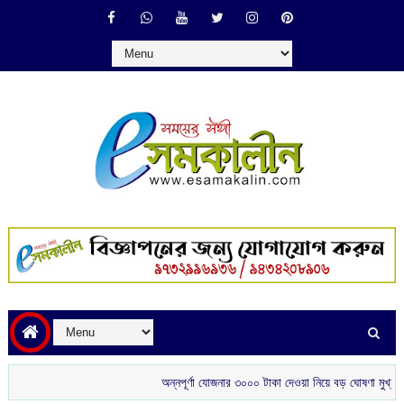
অন্নপূর্ণা যোজনার ৩০০০ টাকা দেওয়া নিয়ে বড় ঘোষণা মুখ্যমন্ত্রীর
শ