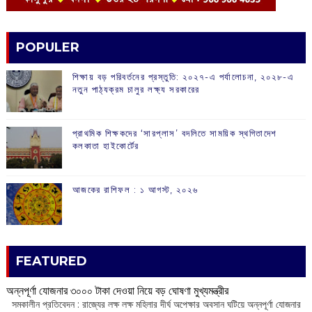
POPULER
শিক্ষায় বড় পরিবর্তনের প্রস্তুতি: ২০২৭-এ পর্যালোচনা, ২০২৮-এ
নতুন পাঠ্যক্রম চালুর লক্ষ্য সরকারের
প্রাথমিক শিক্ষকদের ‘সারপ্লাস’ বদলিতে সাময়িক স্থগিতাদেশ
কলকাতা হাইকোর্টের
আজকের রাশিফল :‌ ‌‌১ আগস্ট, ২০২৬
FEATURED
অন্নপূর্ণা যোজনার ৩০০০ টাকা দেওয়া নিয়ে বড় ঘোষণা মুখ্যমন্ত্রীর
সমকালীন প্রতিবেদন : রাজ্যের লক্ষ লক্ষ মহিলার দীর্ঘ অপেক্ষার অবসান ঘটিয়ে অন্নপূর্ণা যোজনার