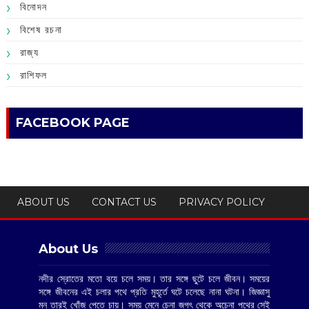
বিনোদন
বিশেষ রচনা
রাজ্য
রাশিফল
FACEBOOK PAGE
ABOUT US
CONTACT US
PRIVACY POLICY
About Us
নদীর স্রোতের মতো বয়ে চলে সময়। তার সঙ্গে ছুটে চলে জীবন। সময়ের
সঙ্গে জীবনের এই চলার পথে প্রতি মুহূর্তে ঘটে চলেছে নানা ঘটনা। জিজ্ঞাসু
মন তারই খোঁজ পেতে চায়। সময় মেনে চেনা জগৎ থেকে অচেনা পথের সেই