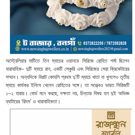
অস্ট্রেলিয়ার মাটিতে তিন ম্যাচের ওয়ানডে সিরিজে রোহিত শর্মা ছিলেন
ধারাবাহিক– দুটি ম্যাচে রান, একটি সেঞ্চুরি এবং সিরিজের সেরা ক্রিকেটারের
সম্মান। অন্যদিকে বিরাট কোহলি প্রথম দু’টি ম্যাচে খাতা না খুললেও তৃতীয়
ম্যাচে কার্যকর ইনিংস খেলেন রোহিতের সঙ্গে। তা সত্ত্বেও ভারত সিরিজটি
১–২ হারায়। বোর্ড মনে করছে, দক্ষতা নয়, চিন্তার বিষয় হল দুই অভিজ্ঞ
ব্যাটারের ‘রিদম’ ও ধারাবাহিকতা।