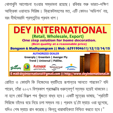
খোলাখুলি আলোচনা হওয়ার সম্ভাবনা রয়েছে। রবিবার শুরু ভারত–দক্ষিণ
আফ্রিকা ওয়ানডে সিরিজ। ক্রিকেটমহলের মত, এটি কোনও ‘অডিশন’ নয়,
বরং দীর্ঘমেয়াদি প্রস্তুতির প্রথম ধাপ।
রোহিত ও কোহলি কি নিজেদের ব্যাটিংয়ে রূপান্তর আনতে পারবেন? যদি
পারেন, তাঁরা ২০২৭ বিশ্বকাপ প্রজেক্টের গুরুত্বপূর্ণ স্তম্ভ হয়েই থাকবেন।
না হলে বোর্ড বিকল্প পথ খুঁজতে বাধ্য হবে। একটি সূত্রের ভাষায়, “প্রতিটি
সিরিজে তাঁদের বয়ে নিয়ে চলা সম্ভব নয়। প্রথম দু’টো ম্যাচে ওরা ভুগেছে,
যদিও শেষ ম্যাচে রান করেছে। কিন্তু ধারাবাহিকতা নিশ্চিত করতে হবে।”