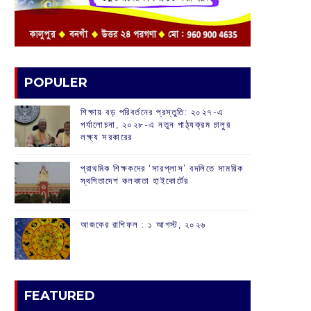
POPULER
শিক্ষায় বড় পরিবর্তনের প্রস্তুতি: ২০২৭-এ
পর্যালোচনা, ২০২৮-এ নতুন পাঠ্যক্রম চালুর
লক্ষ্য সরকারের
প্রাথমিক শিক্ষকদের ‘সারপ্লাস’ বদলিতে সাময়িক
স্থগিতাদেশ কলকাতা হাইকোর্টের
আজকের রাশিফল :‌ ‌‌১ আগস্ট, ২০২৬
FEATURED