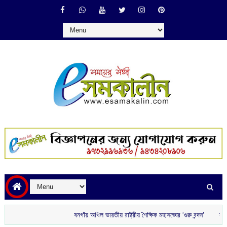
বনগাঁয় অখিল ভারতীয় রাষ্ট্রীয় শৈক্ষিক মহাসঙ্ঘের ‘গুরু বন্দন’
রাতে বাড়ি ফের