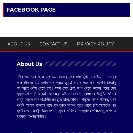
FACEBOOK PAGE
ABOUT US
CONTACT US
PRIVACY POLICY
About Us
নদীর স্রোতের মতো বয়ে চলে সময়। তার সঙ্গে ছুটে চলে জীবন। সময়ের
সঙ্গে জীবনের এই চলার পথে প্রতি মুহূর্তে ঘটে চলেছে নানা ঘটনা। জিজ্ঞাসু
মন তারই খোঁজ পেতে চায়। সময় মেনে চেনা জগৎ থেকে অচেনা পথের সেই
সুলুকসন্ধান দিতে চাই আমরা। এই সময়কালে চারপাশের দৈনন্দিন ঘটনার
মধ্যে যেগুলি আম বাঙালীর মন ছুঁয়ে যাবে, সাধারণ মানুষের স্বার্থ থাকবে, এমন
খবরই আমরা সততার সঙ্গে যত দ্রুত সম্ভব তুলে ধরতে চাই আমাদের এই
প্ল্যাটফর্মে। একটু ভিন্ন স্বাদে, সুস্থ সাহিত্য–সংস্কৃতির পরিচয় তুলে ধরতে
দায়বদ্ধ ই–সমকালীন।