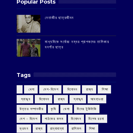
Popular Posts
‌নেতাজীর ছাত্রজীবন
মাধ্যমিকে সর্বোচ্চ নম্বর প্রাপকদের তালিকায়
বনগাঁর ছাত্র
Tags
‌ খেলা
‌ দেশ-বিদেশ
‌ বিনোদন
‌ রাজ্য
‌ শিক্ষা
‌ স্বাস্থ্য
‌ বিনোদন
‌ রাজ্য
‌ স্বাস্থ্য
আবহাওয়া
উত্তর সম্পাদকীয়
কৃষি
খেলা
দিনের টুকিটাকি
দেশ - বিদেশ
পাঠকের কলম
বিনোদন
বিশেষ রচনা
ভ্রমন
রাজ্য
রান্নাবান্না
রাশিফল
শিক্ষা