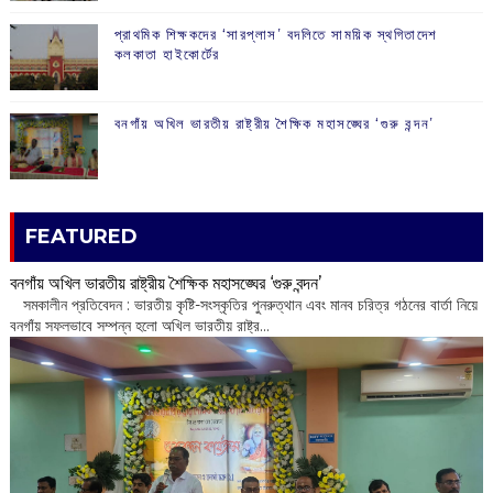
প্রাথমিক শিক্ষকদের ‘সারপ্লাস’ বদলিতে সাময়িক স্থগিতাদেশ
কলকাতা হাইকোর্টের
বনগাঁয় অখিল ভারতীয় রাষ্ট্রীয় শৈক্ষিক মহাসঙ্ঘের ‘গুরু বন্দন’
FEATURED
বনগাঁয় অখিল ভারতীয় রাষ্ট্রীয় শৈক্ষিক মহাসঙ্ঘের ‘গুরু বন্দন’
​ সমকালীন প্রতিবেদন : ভারতীয় কৃষ্টি-সংস্কৃতির পুনরুত্থান এবং মানব চরিত্র গঠনের বার্তা নিয়ে
বনগাঁয় সফলভাবে সম্পন্ন হলো অখিল ভারতীয় রাষ্ট্র...