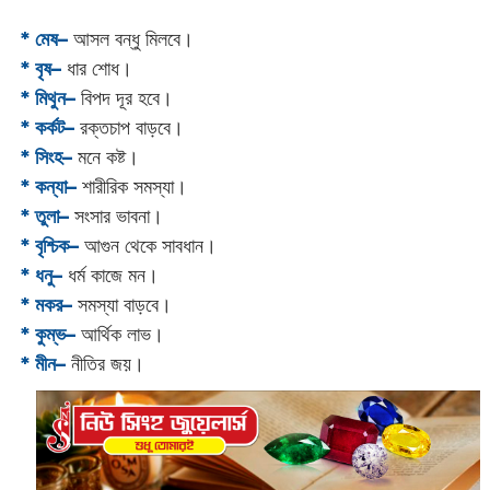
* মেষ–
আসল বন্ধু মিলবে।
* বৃষ–
ধার শোধ।
* মিথুন–
বিপদ দূর হবে।
* কর্কট–
রক্তচাপ বাড়বে।
* সিংহ–
মনে কষ্ট।
* কন্যা–
শারীরিক সমস্যা।
* তুলা–
সংসার ভাবনা।
* বৃশ্চিক–
আগুন থেকে সাবধান।
* ধনু–
ধর্ম কাজে মন।
* মকর–
সমস্যা বাড়বে।‌
* কুম্ভ–
আর্থিক লাভ।
* মীন–
নীতির জয়।‌‌‌‌‌‌