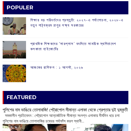
POPULER
শিক্ষায় বড় পরিবর্তনের প্রস্তুতি: ২০২৭-এ পর্যালোচনা, ২০২৮-এ
নতুন পাঠ্যক্রম চালুর লক্ষ্য সরকারের
প্রাথমিক শিক্ষকদের ‘সারপ্লাস’ বদলিতে সাময়িক স্থগিতাদেশ
কলকাতা হাইকোর্টের
আজকের রাশিফল :‌ ‌‌১ আগস্ট, ২০২৬
FEATURED
পুলিশের নাম ভাঙিয়ে তোলাবাজি! পেট্রাপোল সীমান্ত এলাকা থেকে গ্রেপ্তার দুই দুষ্কৃতী
সমকালীন প্রতিবেদন : পেট্রাপোল আন্তর্জাতিক সীমান্ত সংলগ্ন এলাকায় দীর্ঘদিন ধরে চলা
পুলিশের নাম ভাঙিয়ে তোলাবাজির চক্রের পর্দাফাঁস করল স্থানী...