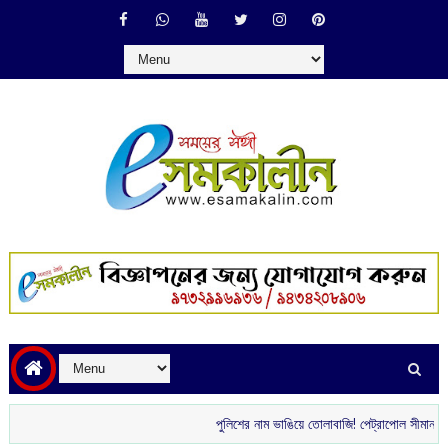
পুলিশের নাম ভাঙিয়ে তোলাবাজি! পেট্রাপোল সীমান্ত এলাকা থ