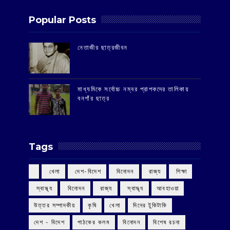
Popular Posts
‌নেতাজীর ছাত্রজীবন
মাধ্যমিকে সর্বোচ্চ নম্বর প্রাপকদের তালিকায়
বনগাঁর ছাত্র
Tags
‌ খেলা
‌ দেশ-বিদেশ
‌ বিনোদন
‌ রাজ্য
‌ শিক্ষা
‌ স্বাস্থ্য
‌ বিনোদন
‌ রাজ্য
‌ স্বাস্থ্য
আবহাওয়া
উত্তর সম্পাদকীয়
কৃষি
খেলা
দিনের টুকিটাকি
দেশ - বিদেশ
পাঠকের কলম
বিনোদন
বিশেষ রচনা