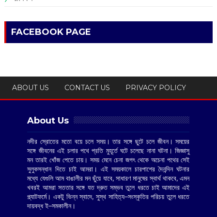
FACEBOOK PAGE
ABOUT US
CONTACT US
PRIVACY POLICY
About Us
নদীর স্রোতের মতো বয়ে চলে সময়। তার সঙ্গে ছুটে চলে জীবন। সময়ের
সঙ্গে জীবনের এই চলার পথে প্রতি মুহূর্তে ঘটে চলেছে নানা ঘটনা। জিজ্ঞাসু
মন তারই খোঁজ পেতে চায়। সময় মেনে চেনা জগৎ থেকে অচেনা পথের সেই
সুলুকসন্ধান দিতে চাই আমরা। এই সময়কালে চারপাশের দৈনন্দিন ঘটনার
মধ্যে যেগুলি আম বাঙালীর মন ছুঁয়ে যাবে, সাধারণ মানুষের স্বার্থ থাকবে, এমন
খবরই আমরা সততার সঙ্গে যত দ্রুত সম্ভব তুলে ধরতে চাই আমাদের এই
প্ল্যাটফর্মে। একটু ভিন্ন স্বাদে, সুস্থ সাহিত্য–সংস্কৃতির পরিচয় তুলে ধরতে
দায়বদ্ধ ই–সমকালীন।