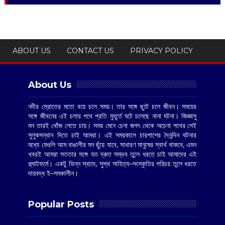
ABOUT US
CONTACT US
PRIVACY POLICY
About Us
নদীর স্রোতের মতো বয়ে চলে সময়। তার সঙ্গে ছুটে চলে জীবন। সময়ের
সঙ্গে জীবনের এই চলার পথে প্রতি মুহূর্তে ঘটে চলেছে নানা ঘটনা। জিজ্ঞাসু
মন তারই খোঁজ পেতে চায়। সময় মেনে চেনা জগৎ থেকে অচেনা পথের সেই
সুলুকসন্ধান দিতে চাই আমরা। এই সময়কালে চারপাশের দৈনন্দিন ঘটনার
মধ্যে যেগুলি আম বাঙালীর মন ছুঁয়ে যাবে, সাধারণ মানুষের স্বার্থ থাকবে, এমন
খবরই আমরা সততার সঙ্গে যত দ্রুত সম্ভব তুলে ধরতে চাই আমাদের এই
প্ল্যাটফর্মে। একটু ভিন্ন স্বাদে, সুস্থ সাহিত্য–সংস্কৃতির পরিচয় তুলে ধরতে
দায়বদ্ধ ই–সমকালীন।
Popular Posts