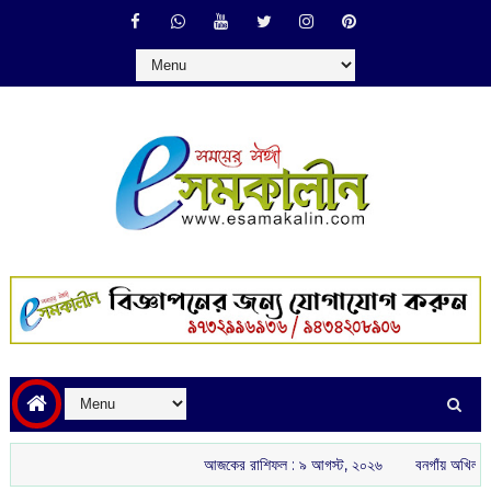
আজকের রাশিফল :‌ ‌‌৯ আগস্ট, ২০২৬
বনগাঁয় অখিল ভারতীয় রাষ্ট্রীয়