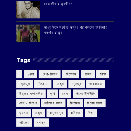
‌নেতাজীর ছাত্রজীবন
মাধ্যমিকে সর্বোচ্চ নম্বর প্রাপকদের তালিকায়
বনগাঁর ছাত্র
Tags
‌ খেলা
‌ দেশ-বিদেশ
‌ বিনোদন
‌ রাজ্য
‌ শিক্ষা
‌ স্বাস্থ্য
‌ বিনোদন
‌ রাজ্য
‌ স্বাস্থ্য
আবহাওয়া
উত্তর সম্পাদকীয়
কৃষি
খেলা
দিনের টুকিটাকি
দেশ - বিদেশ
পাঠকের কলম
বিনোদন
বিশেষ রচনা
ভ্রমন
রাজ্য
রান্নাবান্না
রাশিফল
শিক্ষা
সাহিত্য
স্বাস্থ্য