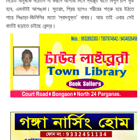
নিয়েও মানুষকে সচেতন না করলে আগামী দিনে স্বাস্থ্য খাতে বিপুল চাপ সৃষ্টি
হবে, এমনটাই আশঙ্কা। সুতরাং, প্রিয় হলেও শরীরের শত্রু হয়ে উঠতে
পারে সিঙাড়া-জিলিপির মতো ‘স্বাদযুক্ত’ খাবার। আর তাই এবার সেই
বার্তাই ছড়াতে চাইছে কেন্দ্র।