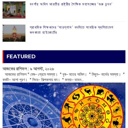
বনগাঁয় অখিল ভারতীয় রাষ্ট্রীয় শৈক্ষিক মহাসঙ্ঘের ‘গুরু বন্দন’
প্রাথমিক শিক্ষকদের ‘সারপ্লাস’ বদলিতে সাময়িক স্থগিতাদেশ
কলকাতা হাইকোর্টের
FEATURED
আজকের রাশিফল :‌ ‌‌৯ আগস্ট, ২০২৬
‌ আজকের রাশিফল * মেষ– প্রেমে সমস্যা। * বৃষ– মতের অমিল। * মিথুন– নার্ভের সমস্যা। *
কর্কট– আশা পূরণ। * সিংহ– শিল্পকলায় মন। * কন্যা– ভাবন...