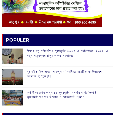
POPULER
শিক্ষায় বড় পরিবর্তনের প্রস্তুতি: ২০২৭-এ পর্যালোচনা, ২০২৮-এ
নতুন পাঠ্যক্রম চালুর লক্ষ্য সরকারের
প্রাথমিক শিক্ষকদের ‘সারপ্লাস’ বদলিতে সাময়িক স্থগিতাদেশ
কলকাতা হাইকোর্টের
কৃষি উপকরণের অন্যায্য মূল্যবৃদ্ধি: বনগাঁয় এগ্রি ডিলার্স
অ্যাসোসিয়েশনের বিক্ষোভ ও স্মারকলিপি প্রদান