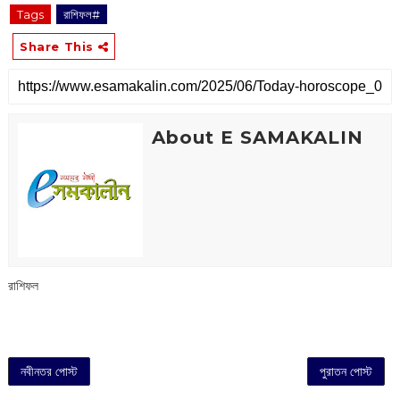
Tags
রাশিফল#
Share This
About E SAMAKALIN
রাশিফল
নবীনতর পোস্ট
পুরাতন পোস্ট