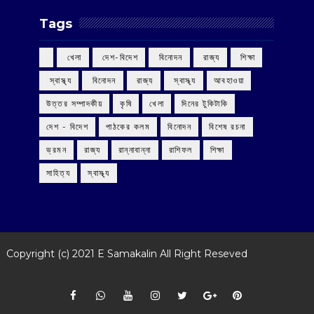
Tags
‌ খেলা
‌ দেশ-বিদেশ
‌ বিনোদন
‌ রাজ্য
‌ শিক্ষা
‌ স্বাস্থ্য
‌ বিনোদন
‌ রাজ্য
‌ স্বাস্থ্য
আবহাওয়া
উত্তর সম্পাদকীয়
কৃষি
খেলা
দিনের টুকিটাকি
দেশ - বিদেশ
পাঠকের কলম
বিনোদন
বিশেষ রচনা
ভ্রমন
রাজ্য
রান্নাবান্না
রাশিফল
শিক্ষা
সাহিত্য
স্বাস্থ্য
Copyright (c) 2021
E Samakalin
All Right Reseved