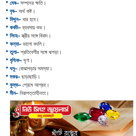
* মেষ–
সম্পদের ক্ষতি।
* বৃষ–
অর্থ কষ্ট।
* মিথুন–
ধার হবে।
* কর্কট–
ব্যবসায় শুভ।
* সিংহ–
স্ত্রীর সঙ্গে বিবাদ।
* কন্যা–
ভালো বদলি।
* তুলা–
প্রতিবেশীর সঙ্গে ঝগড়া।
* বৃশ্চিক–
ঘৃণা।
* ধনু–
বোঝাপড়ার সমস্যা।
* মকর–
ছাড়াছাড়ি।‌
* কুম্ভ–
প্রেমে আগ্রহ।
* মীন–
নিরাপত্তাহীনতা।