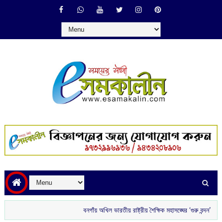
বনগাঁয় অখিল ভারতীয় রাষ্ট্রীয় শৈক্ষিক মহাসঙ্ঘের ‘গুরু বন্দন’
রাতে বাড়ি 