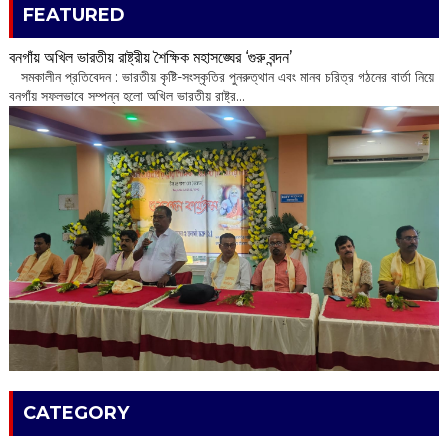
FEATURED
বনগাঁয় অখিল ভারতীয় রাষ্ট্রীয় শৈক্ষিক মহাসঙ্ঘের ‘গুরু বন্দন’
​ সমকালীন প্রতিবেদন : ভারতীয় কৃষ্টি-সংস্কৃতির পুনরুত্থান এবং মানব চরিত্র গঠনের বার্তা নিয়ে
বনগাঁয় সফলভাবে সম্পন্ন হলো অখিল ভারতীয় রাষ্ট্র...
CATEGORY