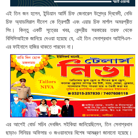
এই তিন জন হলেন, ইন্ডিয়ান আর্মি চিফ জেনারেল উপেন্দ্র দ্বিবেদী, নেভি
চিফ অ্যাডমিরাল দীনেশ কে ত্রিপাঠী এবং এয়ার চিফ মার্শাল অমরপ্রীত
সিং। কিন্তু একটি সূত্রের খবর, কেন্দ্রীয় সরকারের তরফ থেকে
বিসিসিআইকে জানিয়ে দেওয়া হয়েছে যে, এই তিন সেনাপ্রধান আইপিএল-
এর ফাইনালে হাজির থাকতে পারবেন না।
এর আগেই বোর্ড সচিব দেবজিৎ সইকিয়া জানিয়েছিলেন, তিন সেনাপ্রধান
ছাড়াও সিনিয়র অফিসার ও জওয়ানদের বিশেষ আমন্ত্রণ জানানো হয়েছে।