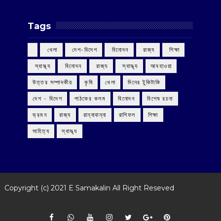
Tags
‌ খেলা
‌ দেশ-বিদেশ
‌ বিনোদন
‌ রাজ্য
‌ শিক্ষা
‌ স্বাস্থ্য
‌ বিনোদন
‌ রাজ্য
‌ স্বাস্থ্য
আবহাওয়া
উত্তর সম্পাদকীয়
কৃষি
খেলা
দিনের টুকিটাকি
দেশ - বিদেশ
পাঠকের কলম
বিনোদন
বিশেষ রচনা
ভ্রমন
রাজ্য
রান্নাবান্না
রাশিফল
শিক্ষা
সাহিত্য
স্বাস্থ্য
Copyright (c) 2021
E Samakalin
All Right Reseved