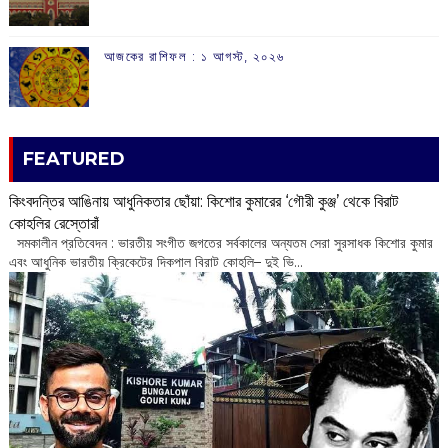
আজকের রাশিফল :‌ ‌‌১ আগস্ট, ২০২৬
FEATURED
কিংবদন্তির আঙিনায় আধুনিকতার ছোঁয়া: কিশোর কুমারের ‘গৌরী কুঞ্জ’ থেকে বিরাট
কোহলির রেস্তোরাঁ
‌ সমকালীন প্রতিবেদন : ভারতীয় সংগীত জগতের সর্বকালের অন্যতম সেরা সুরসাধক কিশোর কুমার
এবং আধুনিক ভারতীয় ক্রিকেটের দিকপাল বিরাট কোহলি– ‌দুই ভি...