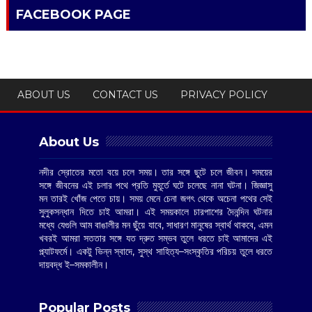
FACEBOOK PAGE
ABOUT US
CONTACT US
PRIVACY POLICY
About Us
নদীর স্রোতের মতো বয়ে চলে সময়। তার সঙ্গে ছুটে চলে জীবন। সময়ের
সঙ্গে জীবনের এই চলার পথে প্রতি মুহূর্তে ঘটে চলেছে নানা ঘটনা। জিজ্ঞাসু
মন তারই খোঁজ পেতে চায়। সময় মেনে চেনা জগৎ থেকে অচেনা পথের সেই
সুলুকসন্ধান দিতে চাই আমরা। এই সময়কালে চারপাশের দৈনন্দিন ঘটনার
মধ্যে যেগুলি আম বাঙালীর মন ছুঁয়ে যাবে, সাধারণ মানুষের স্বার্থ থাকবে, এমন
খবরই আমরা সততার সঙ্গে যত দ্রুত সম্ভব তুলে ধরতে চাই আমাদের এই
প্ল্যাটফর্মে। একটু ভিন্ন স্বাদে, সুস্থ সাহিত্য–সংস্কৃতির পরিচয় তুলে ধরতে
দায়বদ্ধ ই–সমকালীন।
Popular Posts