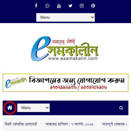
োহলির রেস্তোরাঁ
আজকের রাশিফল :‌ ‌‌৭ আগস্ট, ২০২৬
অন্নপূর্ণা যোজনার ৩০০০ টাকা দেওয়