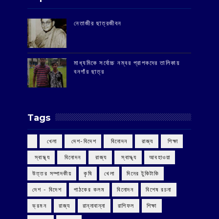
‌নেতাজীর ছাত্রজীবন
মাধ্যমিকে সর্বোচ্চ নম্বর প্রাপকদের তালিকায়
বনগাঁর ছাত্র
Tags
‌ খেলা
‌ দেশ-বিদেশ
‌ বিনোদন
‌ রাজ্য
‌ শিক্ষা
‌ স্বাস্থ্য
‌ বিনোদন
‌ রাজ্য
‌ স্বাস্থ্য
আবহাওয়া
উত্তর সম্পাদকীয়
কৃষি
খেলা
দিনের টুকিটাকি
দেশ - বিদেশ
পাঠকের কলম
বিনোদন
বিশেষ রচনা
ভ্রমন
রাজ্য
রান্নাবান্না
রাশিফল
শিক্ষা