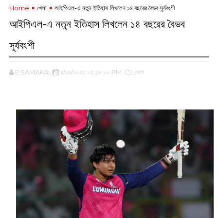
Home
খেলা
আইপিএল-এ নতুন ইতিহাস লিখলেন ১৪ বছরের বৈভব সূর্যবংশী
আইপিএল-এ নতুন ইতিহাস লিখলেন ১৪ বছরের বৈভব
সূর্যবংশী
E SAMAKALIN
৪/২৯/২০২৫ ০৫:১৮:০০ PM
,খেলা