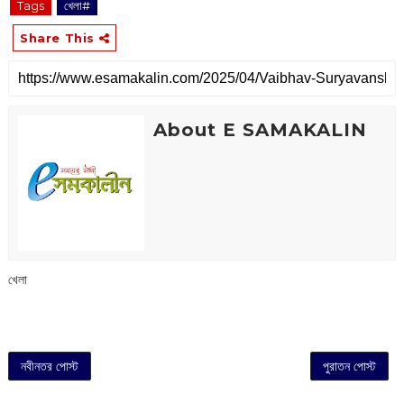
Tags
খেলা#
Share This
About E SAMAKALIN
খেলা
নবীনতর পোস্ট
পুরাতন পোস্ট