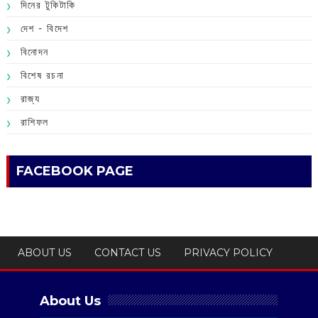
দিনের টুকিটাকি
দেশ - বিদেশ
বিনোদন
বিশেষ রচনা
রাজ্য
রাশিফল
FACEBOOK PAGE
ABOUT US
CONTACT US
PRIVACY POLICY
About Us