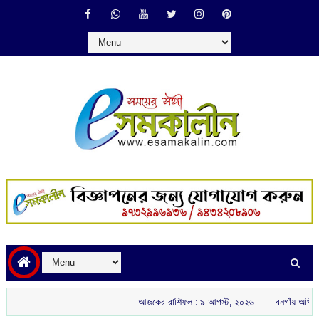
আজকের রাশিফল :‌ ‌‌৯ আগস্ট, ২০২৬
বনগাঁয় অখিল ভারতীয় রাষ্ট্রীয়