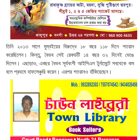
তিনি ২০১৩ সালে মুম্বইয়ের বিরুদ্ধে ১৮ বছর ১১৮ দিনে শতরান
করেছিলেন। কিন্তু, বৈভব সেই রেকর্ডটি ১৪ বছর ৩২ দিনেই ভেঙে
দিলেন। এছাড়াও, এবছর বৈভব সূর্যবংশী আইপিএল টুর্নামেন্টে সবথেকে কম
বলে প্রথমে হাফসেঞ্চুরি করেন। এরপর শতরানও হাঁকিয়েছেন।