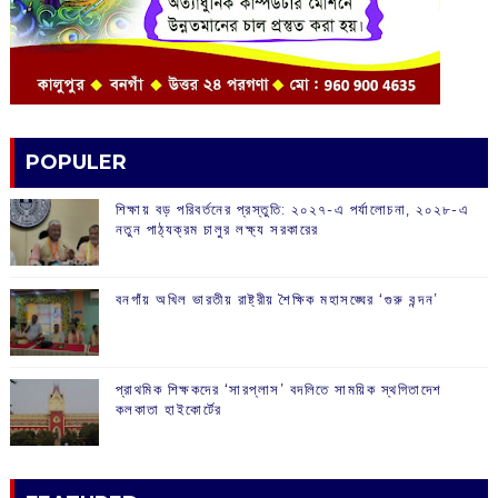
POPULER
শিক্ষায় বড় পরিবর্তনের প্রস্তুতি: ২০২৭-এ পর্যালোচনা, ২০২৮-এ
নতুন পাঠ্যক্রম চালুর লক্ষ্য সরকারের
বনগাঁয় অখিল ভারতীয় রাষ্ট্রীয় শৈক্ষিক মহাসঙ্ঘের ‘গুরু বন্দন’
প্রাথমিক শিক্ষকদের ‘সারপ্লাস’ বদলিতে সাময়িক স্থগিতাদেশ
কলকাতা হাইকোর্টের