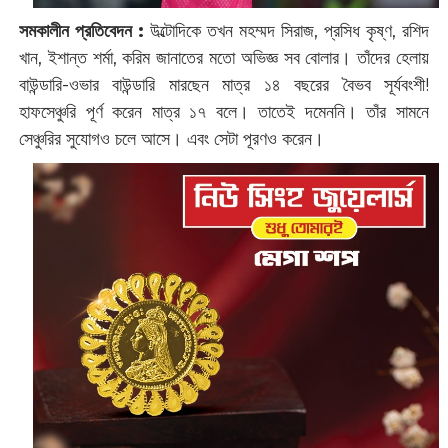
সমকালীন প্রতিবেদন :
উল্টোদিকে ‌তখন মহম্মদ সিরাজ, প্রসিধ কৃষ্ণ, রশিদ
খান, ইশান্ত শর্মা, করিম জানাতের মতো অভিজ্ঞ সব বোলার। তাঁদের হেলায়
বাউন্ডারি-ওভার বাউন্ডারি মারছেন মাত্র ১৪ বছরের বৈভব সূর্যবংশী!
হাফসেঞ্চুরি পূর্ণ করেন মাত্র ১৭ বলে। তাতেই দমেননি। তাঁর সামনে
সেঞ্চুরির সুযোগও চলে আসে। এবং সেটা পূরণও করেন।