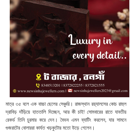
মাত্র ৩৫ বলে এক বাচ্চা ছেলের সেঞ্চুরি। রাজস্থান রয়্যালসের কোচ রাহুল
দ্রাবিড় দাঁড়িয়ে হাততালি দিচ্ছেন, আর কী চাই! সোমবারের রাতে যাবতীয়
রেকর্ড তিনি চুরমার করে দেন। বৈভব এমন ব্যাটিং করলেন, যার সামনে
গুজরাটের বোলাররা কার্যত খড়কুটোর মতো উড়ে গেলেন।