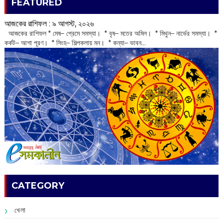
FEATURED
আজকের রাশিফল :‌ ‌‌৯ আগস্ট, ২০২৬
‌ আজকের রাশিফল * মেষ– প্রেমে সমস্যা। * বৃষ– মতের অমিল। * মিথুন– নার্ভের সমস্যা। *
কর্কট– আশা পূরণ। * সিংহ– শিল্পকলায় মন। * কন্যা– ভাবন...
CATEGORY
খেলা