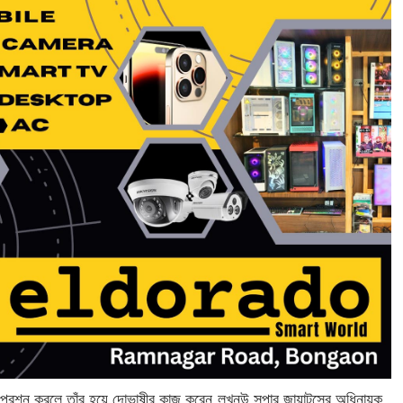
ে প্রশ্ন করলে তাঁর হয়ে দোভাষীর কাজ করেন লখনউ সুপার জায়ান্টসের অধিনায়ক