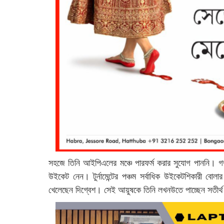
সহজে তিনি আইপিএলের মঞ্চে পারফর্ম করার সুযোগ পাননি। গত 
উইকেট নেন। টুর্নামেন্টের পঞ্চম সর্বাধিক উইকেটশিকারী বোলা
খেলেছেন দিগ্বেশ। সেই আয়ুষকে তিনি লখনউতে পাচ্ছেন সতীর্