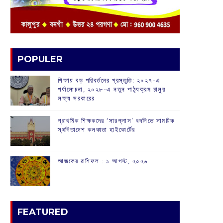
POPULER
শিক্ষায় বড় পরিবর্তনের প্রস্তুতি: ২০২৭-এ
পর্যালোচনা, ২০২৮-এ নতুন পাঠ্যক্রম চালুর
লক্ষ্য সরকারের
প্রাথমিক শিক্ষকদের ‘সারপ্লাস’ বদলিতে সাময়িক
স্থগিতাদেশ কলকাতা হাইকোর্টের
আজকের রাশিফল :‌ ‌‌১ আগস্ট, ২০২৬
FEATURED