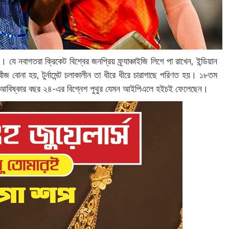
যে নবাগতরা ক্রিকেট বিশ্বের জনপ্রিয় ফ্র্যাঞ্চাইজি লিগে পা রাখেন, ইন্ডিয়ান
জ বোনা হয়, টুর্নামেন্ট চলাকালীন তা ধীরে ধীরে চারাগাছে পরিণত হয়। ১৮তম
তুন আবিষ্কার বছর ২৪-এর বিগ্নেশ পুথুর যেমন আইপিএলে হইচই ফেলেছেন।