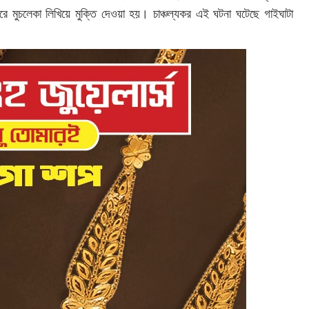
 মুচলেকা লিখিয়ে মুক্তি দেওয়া হয়। চাঞ্চল্যকর এই ঘটনা ঘটেছে গাইঘাটা