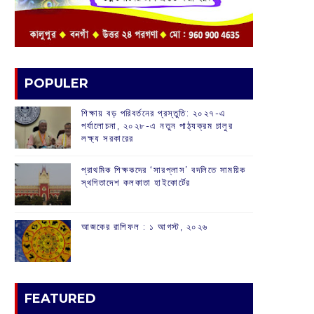
POPULER
শিক্ষায় বড় পরিবর্তনের প্রস্তুতি: ২০২৭-এ
পর্যালোচনা, ২০২৮-এ নতুন পাঠ্যক্রম চালুর
লক্ষ্য সরকারের
প্রাথমিক শিক্ষকদের ‘সারপ্লাস’ বদলিতে সাময়িক
স্থগিতাদেশ কলকাতা হাইকোর্টের
আজকের রাশিফল :‌ ‌‌১ আগস্ট, ২০২৬
FEATURED