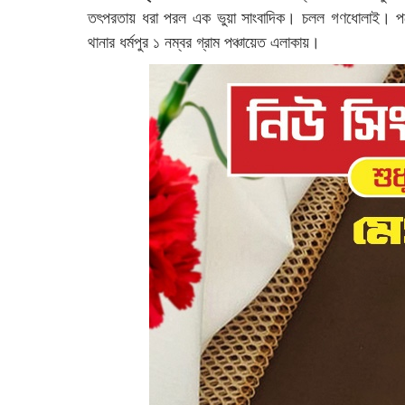
তৎপরতায় ধরা পরল এক ভুয়া সাংবাদিক। চলল গণধোলাই। পরে
থানার ধর্মপুর ১ নম্বর গ্রাম পঞ্চায়েত এলাকায়।