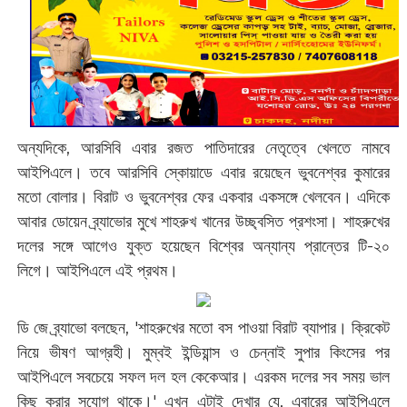
অন্যদিকে, আরসিবি এবার রজত পাতিদারের নেতৃত্বে খেলতে নামবে
আইপিএলে। তবে আরসিবি স্কোয়াডে এবার রয়েছেন ভুবনেশ্বর কুমারের
মতো বোলার। বিরাট ও ভুবনেশ্বর ফের একবার একসঙ্গে খেলবেন। এদিকে
আবার ডোয়েন ব্র্যাভোর মুখে শাহরুখ খানের উচ্ছ্বসিত প্রশংসা। শাহরুখের
দলের সঙ্গে আগেও যুক্ত হয়েছেন বিশ্বের অন্যান্য প্রান্তের টি-২০
লিগে। আইপিএলে এই প্রথম।
ডি জে ব্র্যাভো বলছেন, 'শাহরুখের মতো বস পাওয়া বিরাট ব্যাপার। ক্রিকেট
নিয়ে ভীষণ আগ্রহী। মুম্বই ইন্ডিয়ান্স ও চেন্নাই সুপার কিংসের পর
আইপিএলে সবচেয়ে সফল দল হল কেকেআর। এরকম দলের সব সময় ভাল
কিছু করার সুযোগ থাকে।' এখন এটাই দেখার যে, এবারের আইপিএলে