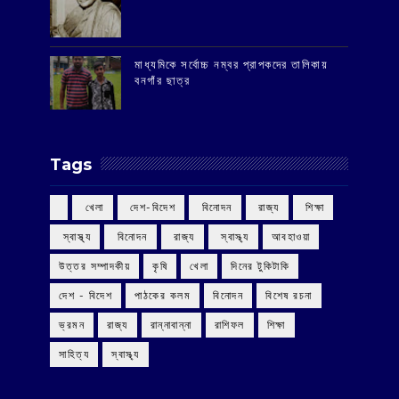
মাধ্যমিকে সর্বোচ্চ নম্বর প্রাপকদের তালিকায়
বনগাঁর ছাত্র
Tags
‌ খেলা
‌ দেশ-বিদেশ
‌ বিনোদন
‌ রাজ্য
‌ শিক্ষা
‌ স্বাস্থ্য
‌ বিনোদন
‌ রাজ্য
‌ স্বাস্থ্য
আবহাওয়া
উত্তর সম্পাদকীয়
কৃষি
খেলা
দিনের টুকিটাকি
দেশ - বিদেশ
পাঠকের কলম
বিনোদন
বিশেষ রচনা
ভ্রমন
রাজ্য
রান্নাবান্না
রাশিফল
শিক্ষা
সাহিত্য
স্বাস্থ্য