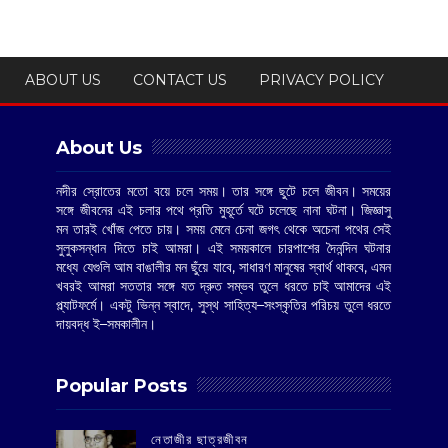
ABOUT US
CONTACT US
PRIVACY POLICY
About Us
নদীর স্রোতের মতো বয়ে চলে সময়। তার সঙ্গে ছুটে চলে জীবন। সময়ের
সঙ্গে জীবনের এই চলার পথে প্রতি মুহূর্তে ঘটে চলেছে নানা ঘটনা। জিজ্ঞাসু
মন তারই খোঁজ পেতে চায়। সময় মেনে চেনা জগৎ থেকে অচেনা পথের সেই
সুলুকসন্ধান দিতে চাই আমরা। এই সময়কালে চারপাশের দৈনন্দিন ঘটনার
মধ্যে যেগুলি আম বাঙালীর মন ছুঁয়ে যাবে, সাধারণ মানুষের স্বার্থ থাকবে, এমন
খবরই আমরা সততার সঙ্গে যত দ্রুত সম্ভব তুলে ধরতে চাই আমাদের এই
প্ল্যাটফর্মে। একটু ভিন্ন স্বাদে, সুস্থ সাহিত্য–সংস্কৃতির পরিচয় তুলে ধরতে
দায়বদ্ধ ই–সমকালীন।
Popular Posts
‌নেতাজীর ছাত্রজীবন