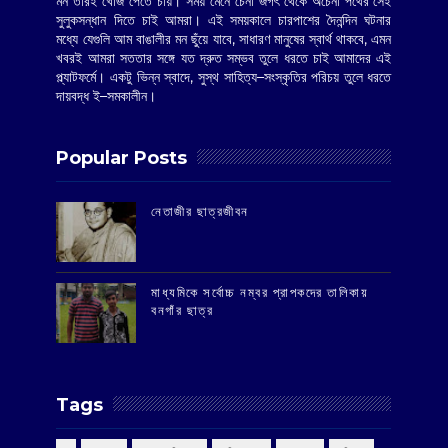
মন তারই খোঁজ পেতে চায়। সময় মেনে চেনা জগৎ থেকে অচেনা পথের সেই
সুলুকসন্ধান দিতে চাই আমরা। এই সময়কালে চারপাশের দৈনন্দিন ঘটনার
মধ্যে যেগুলি আম বাঙালীর মন ছুঁয়ে যাবে, সাধারণ মানুষের স্বার্থ থাকবে, এমন
খবরই আমরা সততার সঙ্গে যত দ্রুত সম্ভব তুলে ধরতে চাই আমাদের এই
প্ল্যাটফর্মে। একটু ভিন্ন স্বাদে, সুস্থ সাহিত্য–সংস্কৃতির পরিচয় তুলে ধরতে
দায়বদ্ধ ই–সমকালীন।
Popular Posts
‌নেতাজীর ছাত্রজীবন
মাধ্যমিকে সর্বোচ্চ নম্বর প্রাপকদের তালিকায়
বনগাঁর ছাত্র
Tags