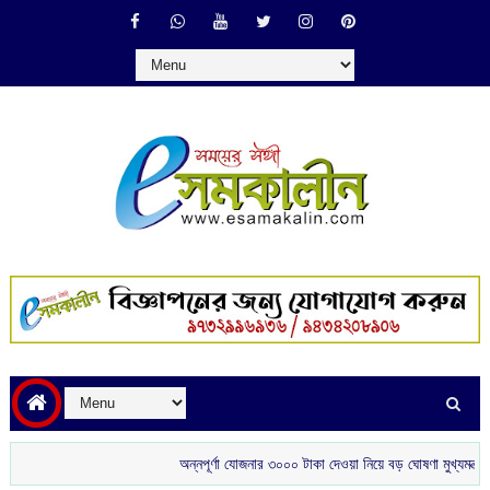
অন্নপূর্ণা যোজনার ৩০০০ টাকা দেওয়া নিয়ে বড় ঘোষণা মুখ্যমন্ত্রীর
শ্রী