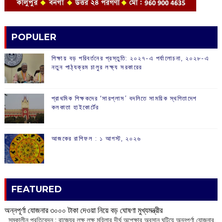
POPULER
শিক্ষায় বড় পরিবর্তনের প্রস্তুতি: ২০২৭-এ পর্যালোচনা, ২০২৮-এ
নতুন পাঠ্যক্রম চালুর লক্ষ্য সরকারের
প্রাথমিক শিক্ষকদের ‘সারপ্লাস’ বদলিতে সাময়িক স্থগিতাদেশ
কলকাতা হাইকোর্টের
আজকের রাশিফল :‌ ‌‌১ আগস্ট, ২০২৬
FEATURED
অন্নপূর্ণা যোজনার ৩০০০ টাকা দেওয়া নিয়ে বড় ঘোষণা মুখ্যমন্ত্রীর
সমকালীন প্রতিবেদন : রাজ্যের লক্ষ লক্ষ মহিলার দীর্ঘ অপেক্ষার অবসান ঘটিয়ে অন্নপূর্ণা যোজনার