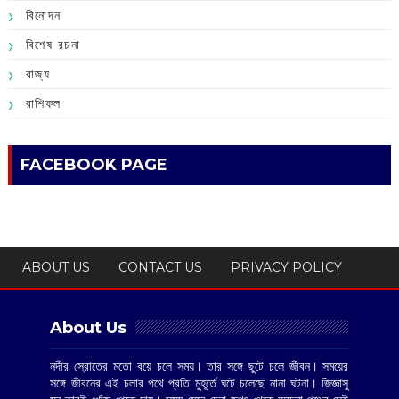
বিনোদন
বিশেষ রচনা
রাজ্য
রাশিফল
FACEBOOK PAGE
ABOUT US
CONTACT US
PRIVACY POLICY
About Us
নদীর স্রোতের মতো বয়ে চলে সময়। তার সঙ্গে ছুটে চলে জীবন। সময়ের
সঙ্গে জীবনের এই চলার পথে প্রতি মুহূর্তে ঘটে চলেছে নানা ঘটনা। জিজ্ঞাসু